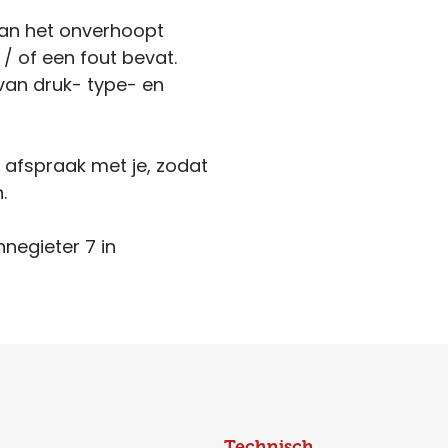
kan het onverhoopt
 / of een fout bevat.
van druk- type- en
n afspraak met je, zodat
.
nnegieter 7 in
Technisch