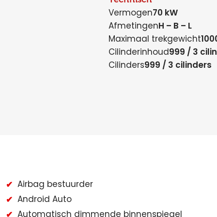
Vermogen
70 kW
Afmetingen
H – B – L
Maximaal trekgewicht
100
Cilinderinhoud
999 / 3 cili
Cilinders
999 / 3 cilinders
Airbag bestuurder
Android Auto
Automatisch dimmende binnenspiegel