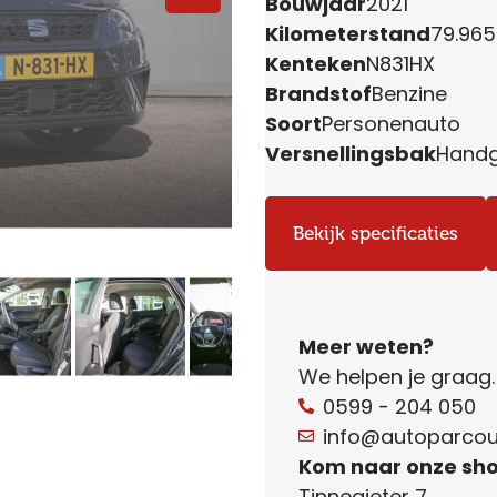
Bouwjaar
2021
Kilometerstand
79.96
Kenteken
N831HX
Brandstof
Benzine
Soort
Personenauto
Versnellingsbak
Handg
Bekijk specificaties
Meer weten?
We helpen je graag
0599 - 204 050
info@autoparcour
Kom naar onze sh
Tinnegieter 7