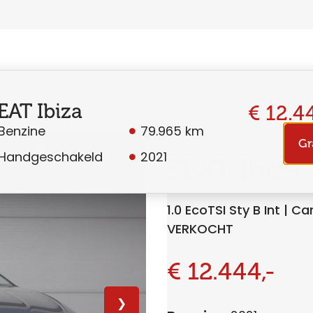
EAT Ibiza
€ 12.4
Benzine
79.965 km
Gr
Handgeschakeld
2021
SEAT Ibiza
1.0 EcoTSI Sty B Int | 
VERKOCHT
€ 12.444,-
❯