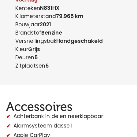
Kenteken
N831HX
Kilometerstand
79.965 km
Bouwjaar
2021
Brandstof
Benzine
Versnellingsbak
Handgeschakeld
Kleur
Grijs
Deuren
5
Zitplaatsen
5
Accessoires
Achterbank in delen neerklapbaar
Alarmsysteem klasse I
Apple CarPlay