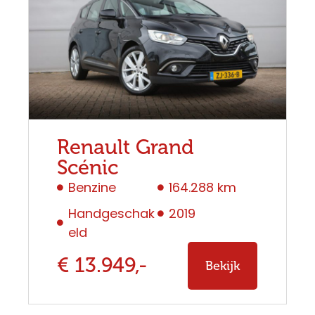
Renault Grand
Scénic
Benzine
164.288 km
Handgeschak
2019
eld
€ 13.949,-
Bekijk