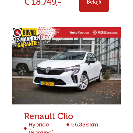
€ 18.749,-
Bekijk
Renault Clio
Hybride
65.338 km
(Benzine)