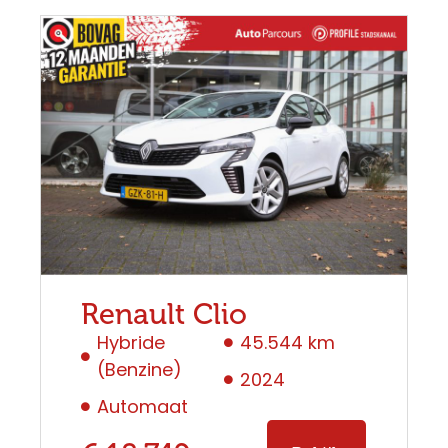
Renault Clio
Hybride
45.544 km
(Benzine)
2024
Automaat