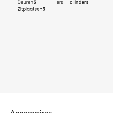
Deuren
5
ers
cilinders
Zitplaatsen
5