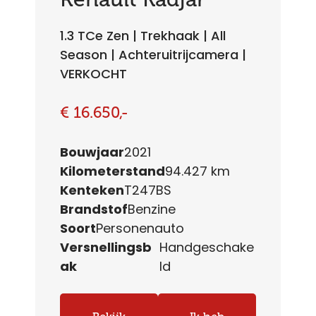
1.3 TCe Zen | Trekhaak | All
Season | Achteruitrijcamera |
VERKOCHT
€ 16.650,-
Bouwjaar
2021
Kilometerstand
94.427 km
Kenteken
T247BS
Brandstof
Benzine
Soort
Personenauto
Versnellingsb
Handgeschake
ak
ld