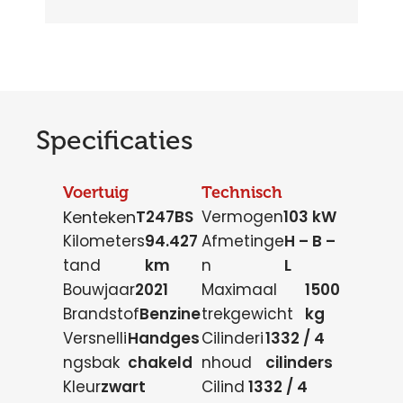
Specificaties
Voertuig
Technisch
Kenteken
T247BS
Vermogen
103 kW
Kilometers
94.427
Afmetinge
H – B –
tand
km
n
L
Bouwjaar
2021
Maximaal
1500
Brandstof
Benzine
trekgewicht
kg
Versnelli
Handges
Cilinderi
1332 / 4
ngsbak
chakeld
nhoud
cilinders
Kleur
zwart
Cilind
1332 / 4