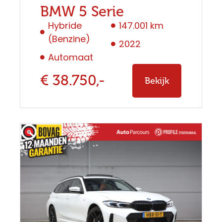
BMW 5 Serie
Hybride
147.001 km
(Benzine)
2022
Automaat
€ 38.750,-
Bekijk