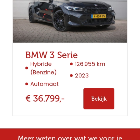
BMW 3 Serie
Hybride
126.955 km
(Benzine)
2023
Automaat
€ 36.799,-
Bekijk
Meer weten over wat we voor je