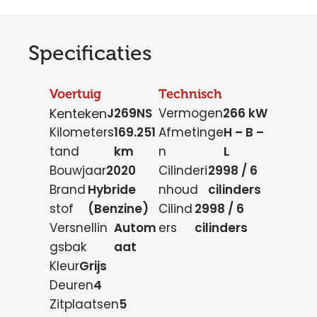
Specificaties
Voertuig
Technisch
Kenteken
J269NS
Vermogen
266 kW
Kilometers
169.251
Afmetinge
H – B –
tand
km
n
L
Bouwjaar
2020
Cilinderi
2998 / 6
Brand
Hybride
nhoud
cilinders
stof
(Benzine)
Cilind
2998 / 6
Versnellin
Autom
ers
cilinders
gsbak
aat
Kleur
Grijs
Deuren
4
Zitplaatsen
5