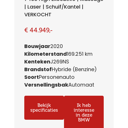
| Laser | Schuif/Kantel |
VERKOCHT
€ 44.949,-
Bouwjaar
2020
Kilometerstand
169.251 km
Kenteken
J269NS
Brandstof
Hybride (Benzine)
Soort
Personenauto
Versnellingsbak
Automaat
Bekijk
Ik heb
specificaties
interesse
in deze
BMW