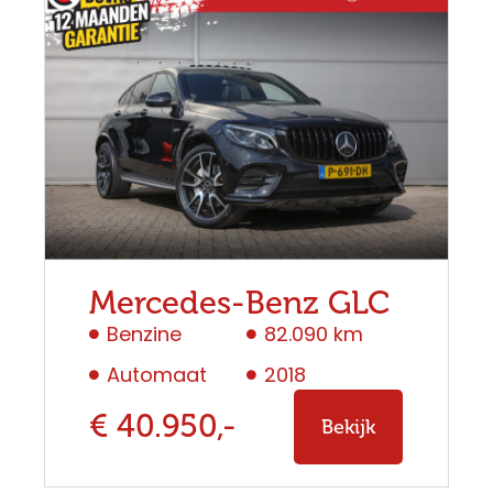
Mercedes-Benz GLC
Benzine
82.090 km
Automaat
2018
€ 40.950,-
Bekijk