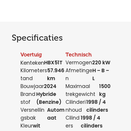
Specificaties
Voertuig
Technisch
Kenteken
HBX51T
Vermogen
220 kW
Kilometers
57.946
Afmetinge
H – B –
tand
km
n
L
Bouwjaar
2024
Maximaal
1500
Brand
Hybride
trekgewicht
kg
stof
(Benzine)
Cilinderi
1998 / 4
Versnellin
Autom
nhoud
cilinders
gsbak
aat
Cilind
1998 / 4
Kleur
wit
ers
cilinders