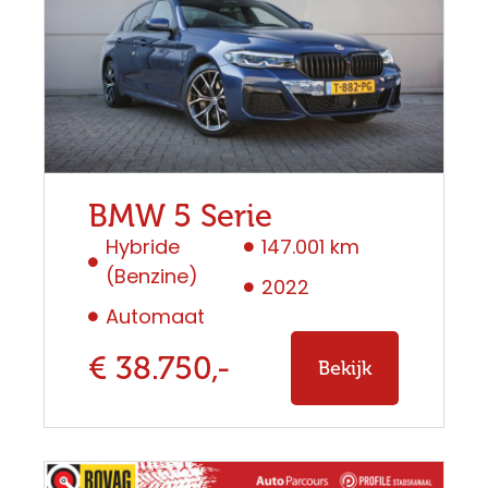
BMW 5 Serie
Hybride
147.001 km
(Benzine)
2022
Automaat
€ 38.750,-
Bekijk