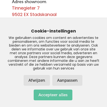
Adres showroom
Tinnegieter 7
9502 EX Stadskanaal
Contact
0599 - 204 050
Cookie-instellingen
info@autoparcours.nl
We gebruiken cookies om content en advertenties te
personaliseren, om functies voor social media te
Over ons
bieden en om ons websiteverkeer te analyseren. Ook
delen we informatie over uw gebruik van onze site
met onze partners voor social media, adverteren en
Vacatures
analyse. Deze partners kunnen deze gegevens
combineren met andere informatie die u aan ze heeft
verstrekt of die ze hebben verzameld op basis van uw
gebruik van hun services
© Copyright 2026 –
AutoParcours –
Afwijzen
Aanpassen
Privacyverklaring
–
Disclaimer
–
Sitemap
Realisatie door:
SiteOnline
Accepteer alles