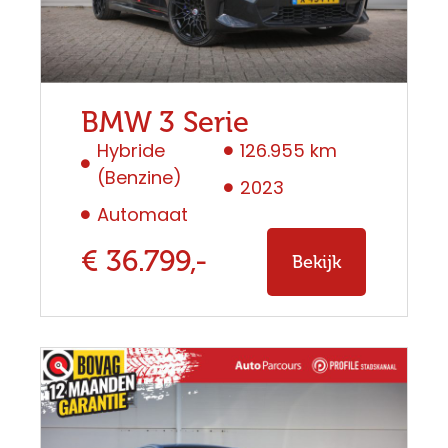
BMW 3 Serie
Hybride
126.955 km
(Benzine)
2023
Automaat
€ 36.799,-
Bekijk