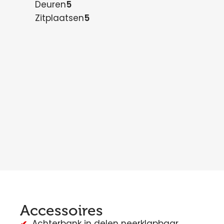
Deuren
5
Zitplaatsen
5
Accessoires
Achterbank in delen neerklapbaar