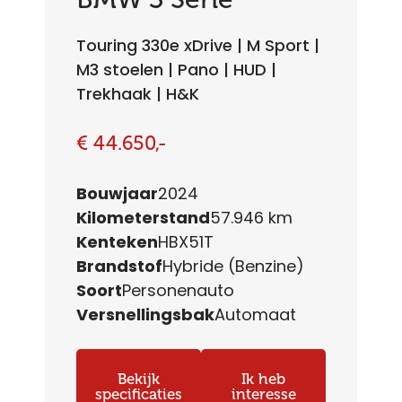
Touring 330e xDrive | M Sport |
M3 stoelen | Pano | HUD |
Trekhaak | H&K
€ 44.650,-
Bouwjaar
2024
Kilometerstand
57.946 km
Kenteken
HBX51T
Brandstof
Hybride (Benzine)
Soort
Personenauto
Versnellingsbak
Automaat
Bekijk
Ik heb
specificaties
interesse