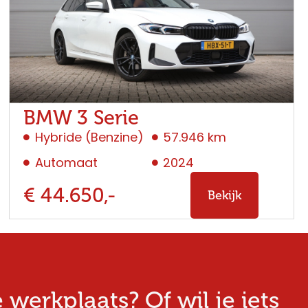
BMW 3 Serie
Hybride (Benzine)
57.946 km
Automaat
2024
€ 44.650,-
Bekijk
erkplaats? Of wil je iets