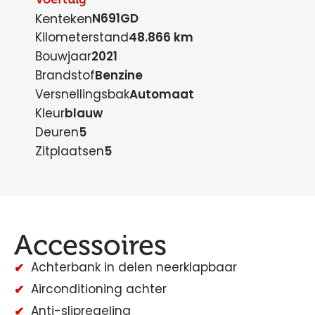
Kenteken
N691GD
Kilometerstand
48.866 km
Bouwjaar
2021
Brandstof
Benzine
Versnellingsbak
Automaat
Kleur
blauw
Deuren
5
Zitplaatsen
5
Accessoires
Achterbank in delen neerklapbaar
Airconditioning achter
Anti-slipregeling