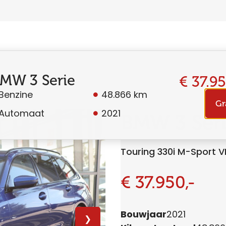
MW 3 Serie
€ 37.95
Benzine
48.866 km
Gr
Automaat
2021
BMW 3 Ser
Touring 330i M-Sport 
€ 37.950,-
Bouwjaar
2021
❯