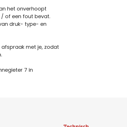
kan het onverhoopt
 / of een fout bevat.
van druk- type- en
n afspraak met je, zodat
.
nnegieter 7 in
Technisch