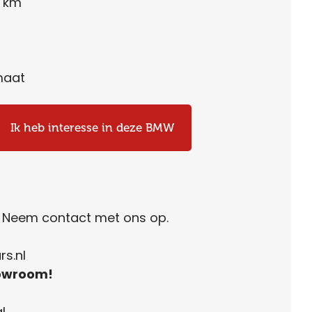
6 km
maat
Ik heb interesse in deze BMW
. Neem contact met ons op.
s.nl
owroom!
l