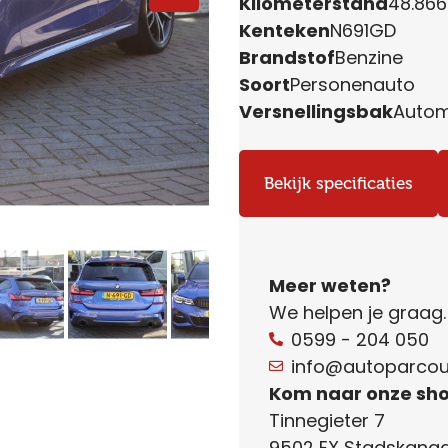
Kilometerstand
48.86
Kenteken
N691GD
Brandstof
Benzine
Soort
Personenauto
Versnellingsbak
Auto
Bekijk specificaties
Meer weten?
We helpen je graag
0599 - 204 050
info@autoparcour
Kom naar onze sh
Tinnegieter 7
9502 EX Stadskanaa