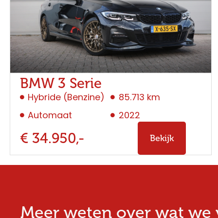
BMW 3 Serie
Hybride (Benzine)
85.713 km
Automaat
2022
€ 34.950,-
Bekijk
Meer weten over wat we v