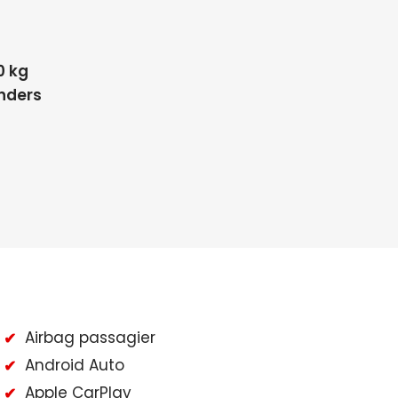
0 kg
inders
Airbag passagier
Android Auto
Apple CarPlay