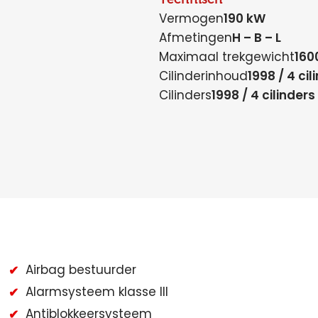
Vermogen
190 kW
Afmetingen
H – B – L
Maximaal trekgewicht
160
Cilinderinhoud
1998 / 4 cil
Cilinders
1998 / 4 cilinders
Airbag bestuurder
Alarmsysteem klasse III
Antiblokkeersysteem