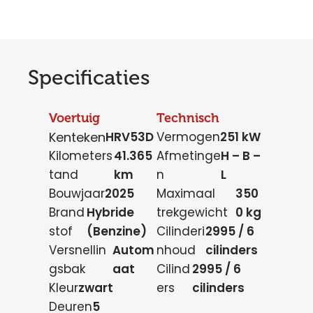
Specificaties
Voertuig
Technisch
Kenteken
HRV53D
Vermogen
251 kW
Kilometers
41.365
Afmetinge
H – B –
tand
km
n
L
Bouwjaar
2025
Maximaal
350
Brand
Hybride
trekgewicht
0 kg
stof
(Benzine)
Cilinderi
2995 / 6
Versnellin
Autom
nhoud
cilinders
gsbak
aat
Cilind
2995 / 6
Kleur
zwart
ers
cilinders
Deuren
5