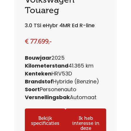
Touareg
3.0 TSi eHybr 4MR Ed R-line
€ 77.699,-
Bouwjaar
2025
Kilometerstand
41.365 km
Kenteken
HRV53D
Brandstof
Hybride (Benzine)
Soort
Personenauto
Versnellingsbak
Automaat
Bekijk
Ik heb
specificaties
interesse in
deze