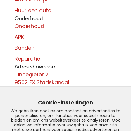
Huur een auto
Onderhoud
Onderhoud
APK
Banden
Reparatie
Adres showroom
Tinnegieter 7
9502 EX Stadskanaal
Contact
0599 - 204 050
Cookie-instellingen
info@autoparcours.nl
We gebruiken cookies om content en advertenties te
personaliseren, om functies voor social media te
Over ons
bieden en om ons websiteverkeer te analyseren. Ook
delen we informatie over uw gebruik van onze site
met onze partners voor social media, adverteren en
Vacatures