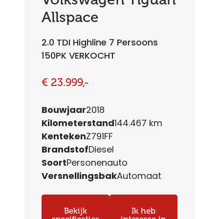
Allspace
2.0 TDI Highline 7 Persoons
150PK VERKOCHT
€ 23.999,-
Bouwjaar
2018
Kilometerstand
144.467 km
Kenteken
Z791FF
Brandstof
Diesel
Soort
Personenauto
Versnellingsbak
Automaat
Bekijk
Ik heb