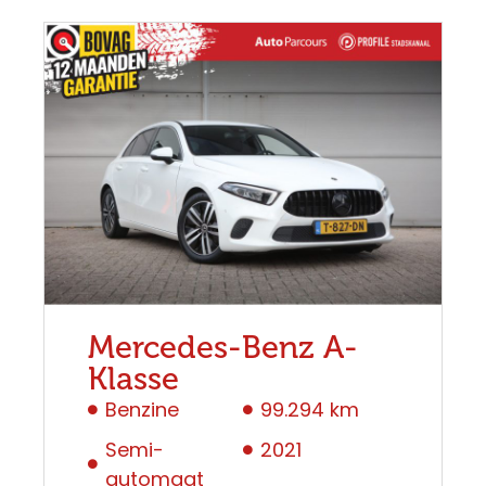
Mercedes-Benz A-
Klasse
Benzine
99.294 km
Semi-
2021
automaat