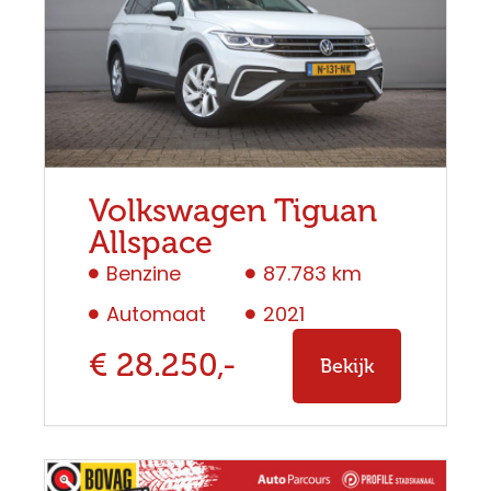
Volkswagen Tiguan
Allspace
Benzine
87.783 km
Automaat
2021
€ 28.250,-
Bekijk