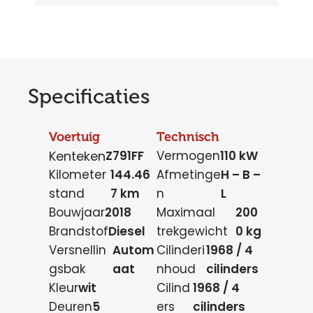
Specificaties
Voertuig
Technisch
Kenteken
Z791FF
Vermogen
110 kW
Kilometer
144.46
Afmetinge
H – B –
stand
7 km
n
L
Bouwjaar
2018
Maximaal
200
Brandstof
Diesel
trekgewicht
0 kg
Versnellin
Autom
Cilinderi
1968 / 4
gsbak
aat
nhoud
cilinders
Kleur
wit
Cilind
1968 / 4
Deuren
5
ers
cilinders