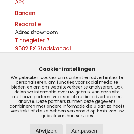
APK
Banden
Reparatie
Adres showroom
Tinnegieter 7
9502 EX Stadskanaal
Contact
0599 - 204 050
Cookie-instellingen
info@autoparcours.nl
We gebruiken cookies om content en advertenties te
personaliseren, om functies voor social media te
Over ons
bieden en om ons websiteverkeer te analyseren. Ook
delen we informatie over uw gebruik van onze site
met onze partners voor social media, adverteren en
Vacatures
analyse. Deze partners kunnen deze gegevens
combineren met andere informatie die u aan ze heeft
verstrekt of die ze hebben verzameld op basis van uw
gebruik van hun services
© Copyright 2026 –
AutoParcours –
Afwijzen
Aanpassen
Privacyverklaring
–