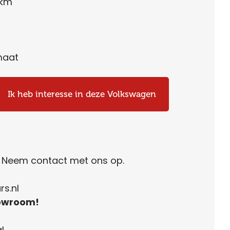
 km
maat
Ik heb interesse in deze Volkswagen
. Neem contact met ons op.
s.nl
owroom!
l