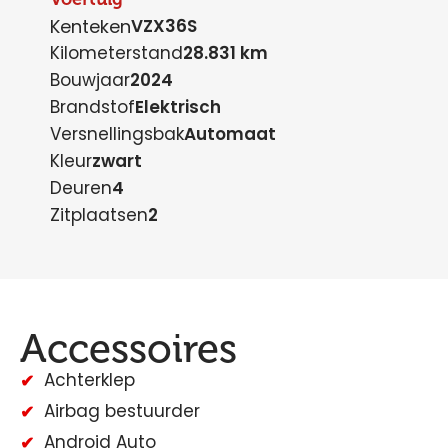
Kenteken
VZX36S
Kilometerstand
28.831 km
Bouwjaar
2024
Brandstof
Elektrisch
Versnellingsbak
Automaat
Kleur
zwart
Deuren
4
Zitplaatsen
2
Accessoires
Achterklep
Airbag bestuurder
Android Auto