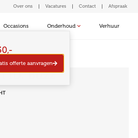
Over ons
Vacatures
Contact
Afspraak
Occasions
Onderhoud
Verhuur
50,-
atis offerte aanvragen
 ID. Buzz
HT