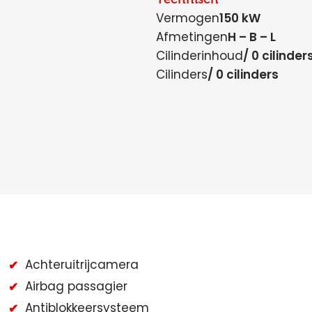
Vermogen
150 kW
Afmetingen
H – B – L
Cilinderinhoud
/ 0 cilinder
Cilinders
/ 0 cilinders
Achteruitrijcamera
Airbag passagier
Antiblokkeersysteem