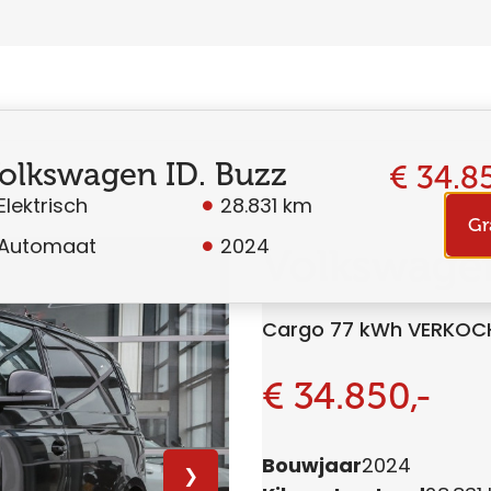
olkswagen ID. Buzz
€ 34.8
Elektrisch
28.831 km
Gr
Automaat
2024
Volkswagen
Cargo 77 kWh VERKOC
€ 34.850,-
Bouwjaar
2024
❯