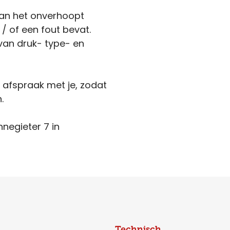
kan het onverhoopt
 / of een fout bevat.
van druk- type- en
n afspraak met je, zodat
.
nnegieter 7 in
Technisch