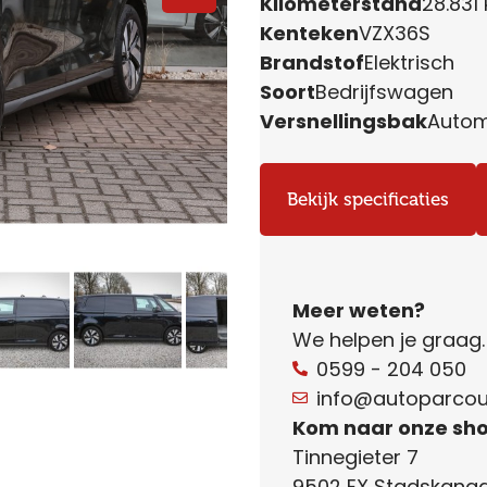
Kilometerstand
28.831
Kenteken
VZX36S
Brandstof
Elektrisch
Soort
Bedrijfswagen
Versnellingsbak
Auto
Bekijk specificaties
Meer weten?
We helpen je graag
0599 - 204 050
info@autoparcour
Kom naar onze sh
Tinnegieter 7
9502 EX Stadskanaa