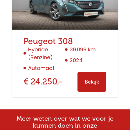
Peugeot 308
Hybride
39.099 km
(Benzine)
2024
Automaat
€ 24.250,-
Bekijk
Meer weten over wat we voor je
kunnen doen in onze