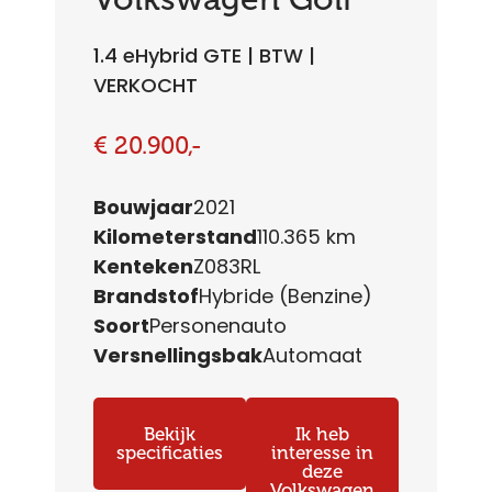
1.4 eHybrid GTE | BTW |
VERKOCHT
€ 20.900,-
Bouwjaar
2021
Kilometerstand
110.365 km
Kenteken
Z083RL
Brandstof
Hybride (Benzine)
Soort
Personenauto
Versnellingsbak
Automaat
Bekijk
Ik heb
specificaties
interesse in
deze
Volkswagen