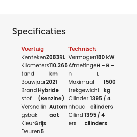
Specificaties
Voertuig
Technisch
Kenteken
Z083RL
Vermogen
180 kW
Kilometers
110.365
Afmetinge
H – B –
tand
km
n
L
Bouwjaar
2021
Maximaal
1500
Brand
Hybride
trekgewicht
kg
stof
(Benzine)
Cilinderi
1395 / 4
Versnellin
Autom
nhoud
cilinders
gsbak
aat
Cilind
1395 / 4
Kleur
Grijs
ers
cilinders
Deuren
5