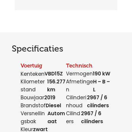
Specificaties
Voertuig
Technisch
Kenteken
VBD15Z
Vermogen
190 kW
Kilometer
156.277
Afmetinge
H – B –
stand
km
n
L
Bouwjaar
2019
Cilinderi
2967 / 6
Brandstof
Diesel
nhoud
cilinders
Versnellin
Autom
Cilind
2967 / 6
gsbak
aat
ers
cilinders
Kleur
zwart