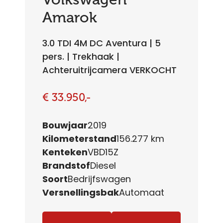
Amarok
3.0 TDI 4M DC Aventura | 5
pers. | Trekhaak |
Achteruitrijcamera VERKOCHT
€ 33.950,-
Bouwjaar
2019
Kilometerstand
156.277 km
Kenteken
VBD15Z
Brandstof
Diesel
Soort
Bedrijfswagen
Versnellingsbak
Automaat