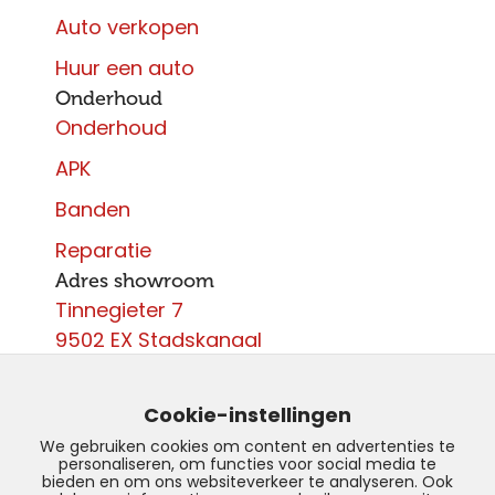
Auto verkopen
Huur een auto
Onderhoud
Onderhoud
APK
Banden
Reparatie
Adres showroom
Tinnegieter 7
9502 EX Stadskanaal
Contact
0599 - 204 050
Cookie-instellingen
info@autoparcours.nl
We gebruiken cookies om content en advertenties te
personaliseren, om functies voor social media te
Over ons
bieden en om ons websiteverkeer te analyseren. Ook