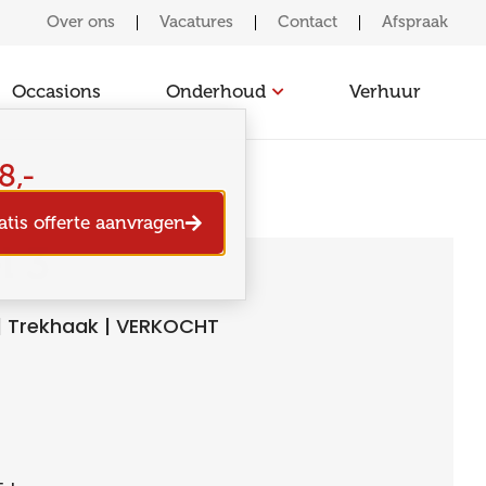
Over ons
Vacatures
Contact
Afspraak
Occasions
Onderhoud
Verhuur
8,-
atis offerte aanvragen
l 3
| Trekhaak | VERKOCHT