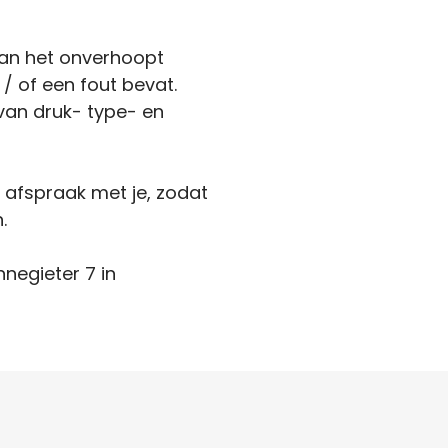
kan het onverhoopt
 / of een fout bevat.
van druk- type- en
n afspraak met je, zodat
.
nnegieter 7 in