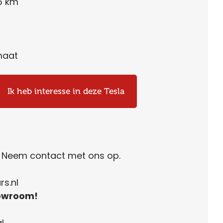
5 km
maat
Ik heb interesse in deze Tesla
. Neem contact met ons op.
s.nl
owroom!
l