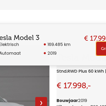
esla Model 3
€ 17.99
Elektrisch
169.485 km
Gr
Automaat
2019
Tesla Mode
Stnd.RWD Plus 60 kWh 
€ 17.998,-
Bouwjaar
2019
❯