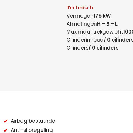
Technisch
Vermogen
175 kW
Afmetingen
H – B – L
Maximaal trekgewicht
100
Cilinderinhoud
/ 0 cilinder
Cilinders
/ 0 cilinders
Airbag bestuurder
Anti-slipregeling