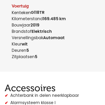
Voertuig
Kenteken
G118TR
Kilometerstand
169.485 km
Bouwjaar
2019
Brandstof
Elektrisch
Versnellingsbak
Automaat
Kleur
wit
Deuren
5
Zitplaatsen
5
Accessoires
Achterbank in delen neerklapbaar
Alarmsysteem klasse I