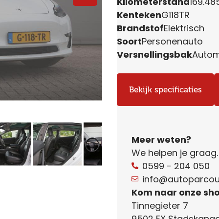
Kilometerstand
169.48
Kenteken
G118TR
Brandstof
Elektrisch
Soort
Personenauto
Versnellingsbak
Auto
Bekijk specificaties
Meer weten?
We helpen je graag
0599 - 204 050
info@autoparcour
Kom naar onze sh
Tinnegieter 7
9502 EX Stadskanaa