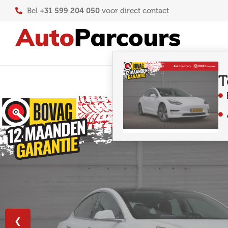
+31 599 204 050
Bel
voor direct contact
T
❮