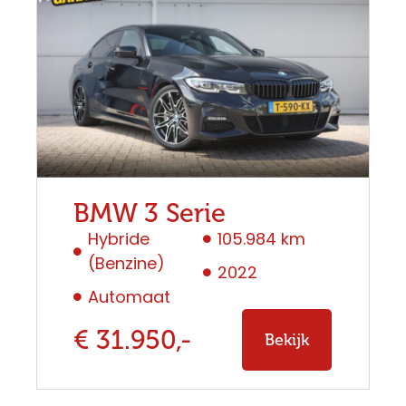
BMW 3 Serie
Hybride
105.984 km
(Benzine)
2022
Automaat
€ 31.950,-
Bekijk