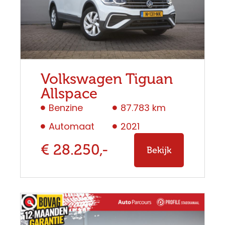
Volkswagen Tiguan
Allspace
Benzine
87.783 km
Automaat
2021
€ 28.250,-
Bekijk