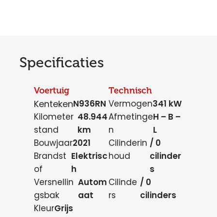
Specificaties
Voertuig
Technisch
Kenteken
N936RN
Vermogen
341 kW
Kilometer
48.944
Afmetinge
H – B –
stand
km
n
L
Bouwjaar
2021
Cilinderin
/ 0
Brandst
Elektrisc
houd
cilinder
of
h
s
Versnellin
Autom
Cilinde
/ 0
gsbak
aat
rs
cilinders
Kleur
Grijs