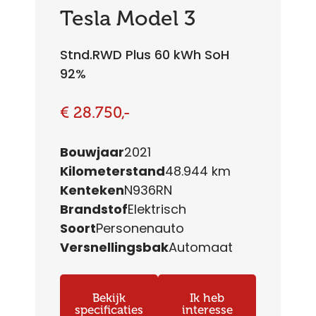
Tesla Model 3
Stnd.RWD Plus 60 kWh SoH
92%
€ 28.750,-
Bouwjaar
2021
Kilometerstand
48.944 km
Kenteken
N936RN
Brandstof
Elektrisch
Soort
Personenauto
Versnellingsbak
Automaat
Bekijk
Ik heb
specificaties
interesse