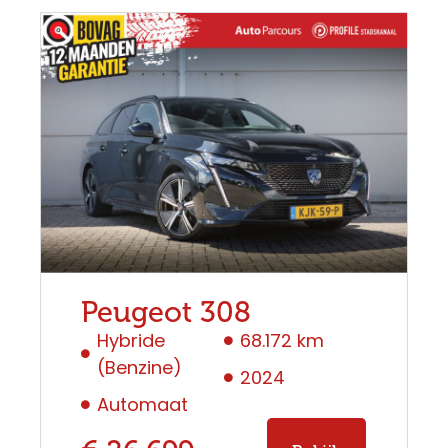
Peugeot 308
Hybride
68.172 km
(Benzine)
2024
Automaat