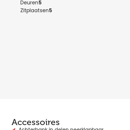
Deuren
5
Zitplaatsen
5
Accessoires
Achterbank in delen neerklapbaar