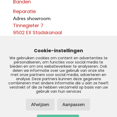
Banden
Reparatie
Adres showroom
Tinnegieter 7
9502 EX Stadskanaal
Contact
0599 - 204 050
Cookie-instellingen
info@autoparcours.nl
We gebruiken cookies om content en advertenties te
personaliseren, om functies voor social media te
Over ons
bieden en om ons websiteverkeer te analyseren. Ook
delen we informatie over uw gebruik van onze site
met onze partners voor social media, adverteren en
Vacatures
analyse. Deze partners kunnen deze gegevens
combineren met andere informatie die u aan ze heeft
verstrekt of die ze hebben verzameld op basis van uw
gebruik van hun services
© Copyright 2026 –
AutoParcours –
Afwijzen
Aanpassen
Privacyverklaring
–
Disclaimer
–
Sitemap
Realisatie door:
SiteOnline