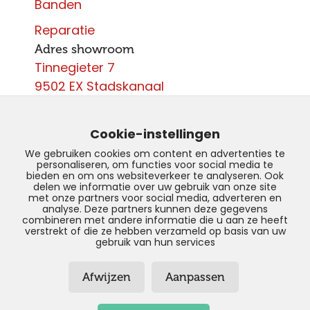
Banden
Reparatie
Adres showroom
Tinnegieter 7
9502 EX Stadskanaal
Contact
0599 - 204 050
Cookie-instellingen
info@autoparcours.nl
We gebruiken cookies om content en advertenties te
personaliseren, om functies voor social media te
Over ons
bieden en om ons websiteverkeer te analyseren. Ook
delen we informatie over uw gebruik van onze site
met onze partners voor social media, adverteren en
Vacatures
analyse. Deze partners kunnen deze gegevens
combineren met andere informatie die u aan ze heeft
verstrekt of die ze hebben verzameld op basis van uw
gebruik van hun services
© Copyright 2026 –
AutoParcours –
Afwijzen
Aanpassen
Privacyverklaring
–
Disclaimer
–
Sitemap
Realisatie door:
SiteOnline