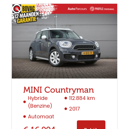
MINI Countryman
Hybride
112.884 km
(Benzine)
2017
Automaat