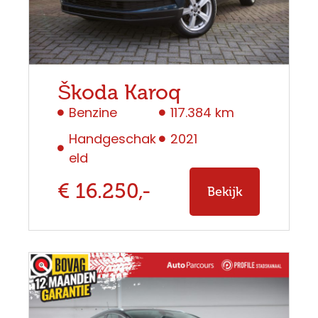
Škoda Karoq
Benzine
117.384 km
Handgeschak
2021
eld
€ 16.250,-
Bekijk