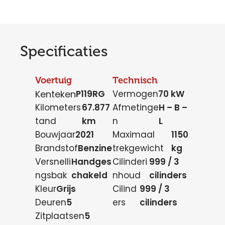
Specificaties
Voertuig
Technisch
Kenteken
P119RG
Vermogen
70 kW
Kilometers
67.877
Afmetinge
H – B –
tand
km
n
L
Bouwjaar
2021
Maximaal
1150
Brandstof
Benzine
trekgewicht
kg
Versnelli
Handges
Cilinderi
999 / 3
ngsbak
chakeld
nhoud
cilinders
Kleur
Grijs
Cilind
999 / 3
Deuren
5
ers
cilinders
Zitplaatsen
5