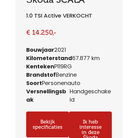
1.0 TSI Active VERKOCHT
€ 14.250,-
Bouwjaar
2021
Kilometerstand
67.877 km
Kenteken
P119RG
Brandstof
Benzine
Soort
Personenauto
Versnellingsb
Handgeschake
ak
ld
Bekijk
Ik heb
specificaties
interesse
in deze
Škoda