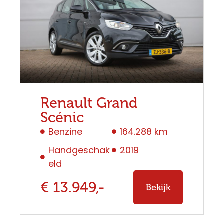
Renault Grand
Scénic
Benzine
164.288 km
Handgeschak
2019
eld
€ 13.949,-
Bekijk