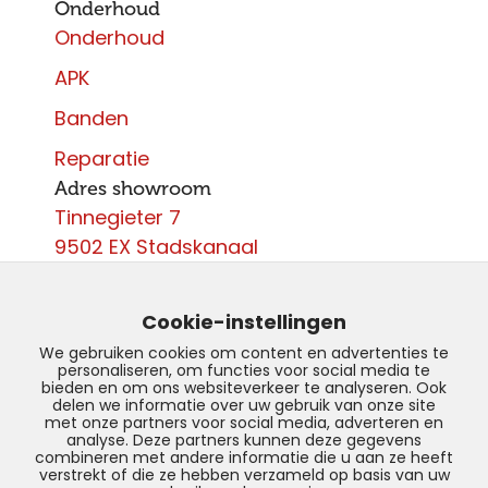
Onderhoud
Onderhoud
APK
Banden
Reparatie
Adres showroom
Tinnegieter 7
9502 EX Stadskanaal
Contact
0599 - 204 050
Cookie-instellingen
info@autoparcours.nl
We gebruiken cookies om content en advertenties te
personaliseren, om functies voor social media te
Over ons
bieden en om ons websiteverkeer te analyseren. Ook
delen we informatie over uw gebruik van onze site
met onze partners voor social media, adverteren en
Vacatures
analyse. Deze partners kunnen deze gegevens
combineren met andere informatie die u aan ze heeft
verstrekt of die ze hebben verzameld op basis van uw