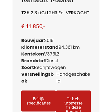
T35 2.3 dCi L2H3 En. VERKOCHT
€ 11.850,-
Bouwjaar
2018
Kilometerstand
94.361 km
Kenteken
V373LZ
Brandstof
Diesel
Soort
Bedrijfswagen
Versnellingsb
Handgeschake
ak
ld
Bekijk
Ik heb
specificaties
interesse
in deze
Renault