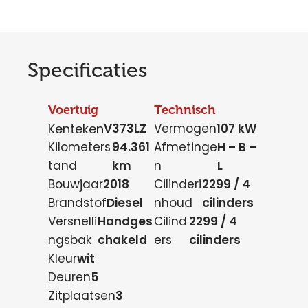
Specificaties
Voertuig
Technisch
Kenteken
V373LZ
Vermogen
107 kW
Kilometers
94.361
Afmetinge
H – B –
tand
km
n
L
Bouwjaar
2018
Cilinderi
2299 / 4
Brandstof
Diesel
nhoud
cilinders
Versnelli
Handges
Cilind
2299 / 4
ngsbak
chakeld
ers
cilinders
Kleur
wit
Deuren
5
Zitplaatsen
3