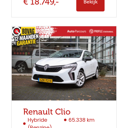
€ 18.749,-
Bekijk
Renault Clio
Hybride
65.338 km
(Benzine)