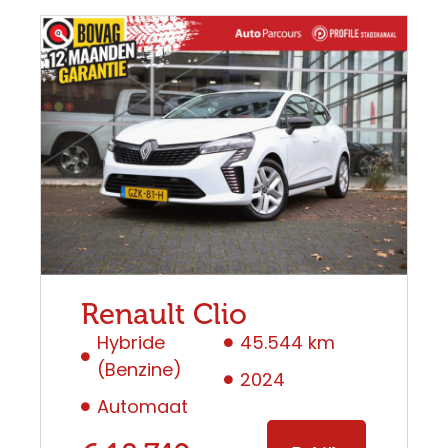
Renault Clio
Hybride
45.544 km
(Benzine)
2024
Automaat