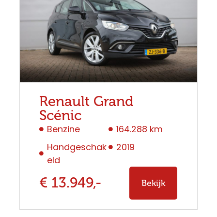
Renault Grand
Scénic
Benzine
164.288 km
Handgeschak
2019
eld
€ 13.949,-
Bekijk