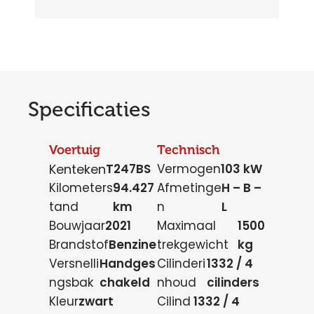
Specificaties
Voertuig
Technisch
Kenteken
T247BS
Vermogen
103 kW
Kilometers
94.427
Afmetinge
H – B –
tand
km
n
L
Bouwjaar
2021
Maximaal
1500
Brandstof
Benzine
trekgewicht
kg
Versnelli
Handges
Cilinderi
1332 / 4
ngsbak
chakeld
nhoud
cilinders
Kleur
zwart
Cilind
1332 / 4