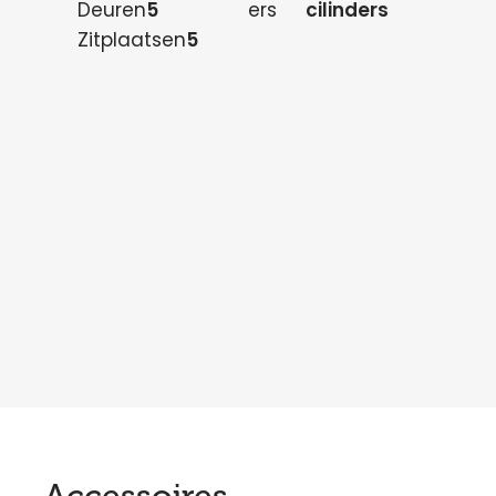
Deuren
5
ers
cilinders
Zitplaatsen
5