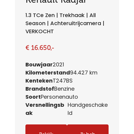
1.3 TCe Zen | Trekhaak | All
Season | Achteruitrijcamera |
VERKOCHT
€ 16.650,-
Bouwjaar
2021
Kilometerstand
94.427 km
Kenteken
T247BS
Brandstof
Benzine
Soort
Personenauto
Versnellingsb
Handgeschake
ak
ld