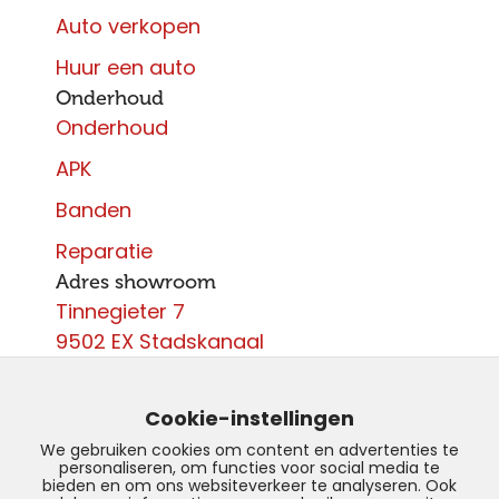
Auto verkopen
Huur een auto
Onderhoud
Onderhoud
APK
Banden
Reparatie
Adres showroom
Tinnegieter 7
9502 EX Stadskanaal
Contact
0599 - 204 050
Cookie-instellingen
info@autoparcours.nl
We gebruiken cookies om content en advertenties te
personaliseren, om functies voor social media te
Over ons
bieden en om ons websiteverkeer te analyseren. Ook