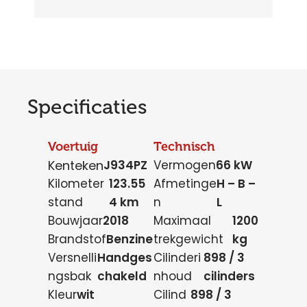
Specificaties
Voertuig
Technisch
Kenteken
J934PZ
Vermogen
66 kW
Kilometer
123.55
Afmetinge
H – B –
stand
4 km
n
L
Bouwjaar
2018
Maximaal
1200
Brandstof
Benzine
trekgewicht
kg
Versnelli
Handges
Cilinderi
898 / 3
ngsbak
chakeld
nhoud
cilinders
Kleur
wit
Cilind
898 / 3