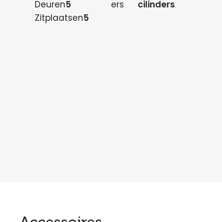
Deuren
5
ers
cilinders
Zitplaatsen
5