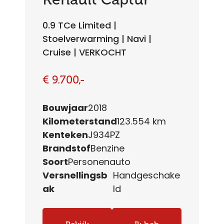
0.9 TCe Limited |
Stoelverwarming | Navi |
Cruise | VERKOCHT
€ 9.700,-
Bouwjaar
2018
Kilometerstand
123.554 km
Kenteken
J934PZ
Brandstof
Benzine
Soort
Personenauto
Versnellingsb
Handgeschake
ak
ld