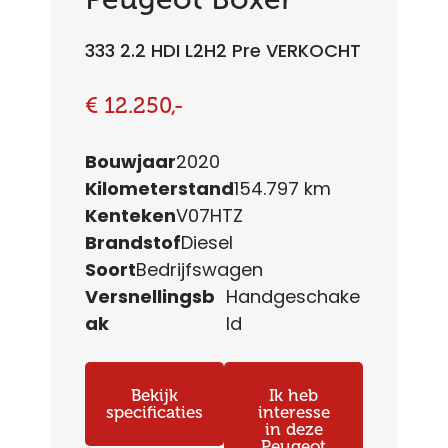
333 2.2 HDI L2H2 Pre VERKOCHT
€ 12.250,-
Bouwjaar
2020
Kilometerstand
154.797 km
Kenteken
V07HTZ
Brandstof
Diesel
Soort
Bedrijfswagen
Versnellingsb
Handgeschake
ak
ld
Bekijk
Ik heb
specificaties
interesse
in deze
Peugeot