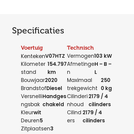
Specificaties
Voertuig
Technisch
Kenteken
V07HTZ
Vermogen
103 kW
Kilometer
154.797
Afmetinge
H – B –
stand
km
n
L
Bouwjaar
2020
Maximaal
250
Brandstof
Diesel
trekgewicht
0 kg
Versnelli
Handges
Cilinderi
2179 / 4
ngsbak
chakeld
nhoud
cilinders
Kleur
wit
Cilind
2179 / 4
Deuren
5
ers
cilinders
Zitplaatsen
3