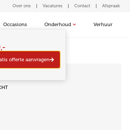
Over ons
Vacatures
Contact
Afspraak
Occasions
Onderhoud
Verhuur
,-
atis offerte aanvragen
08
CHT