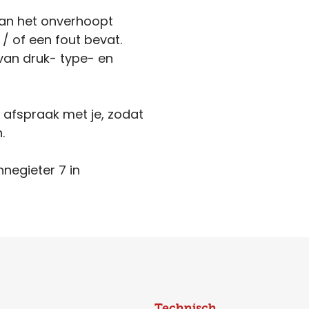
kan het onverhoopt
 / of een fout bevat.
van druk- type- en
n afspraak met je, zodat
.
nnegieter 7 in
Technisch