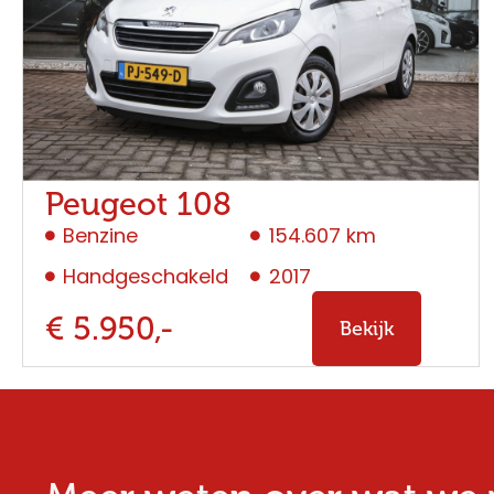
Peugeot 108
Benzine
154.607 km
Handgeschakeld
2017
€ 5.950,-
Bekijk