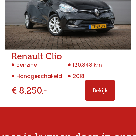
Renault Clio
Benzine
120.848 km
Handgeschakeld
2018
€ 8.250,-
Bekijk