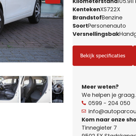
Kilometerstand
105.911
Kenteken
XS722X
Brandstof
Benzine
Soort
Personenauto
Versnellingsbak
Handg
Bekijk specificaties
Meer weten?
We helpen je graag
0599 - 204 050
info@autoparcour
Kom naar onze sh
Tinnegieter 7
9502 EX Stadskanaa