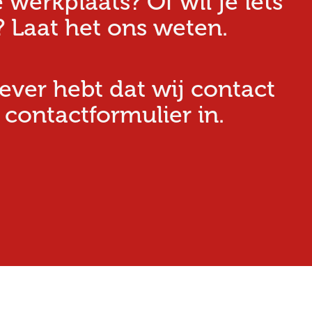
erkplaats? Of wil je iets
 Laat het ons weten.
iever hebt dat wij contact
 contactformulier in.