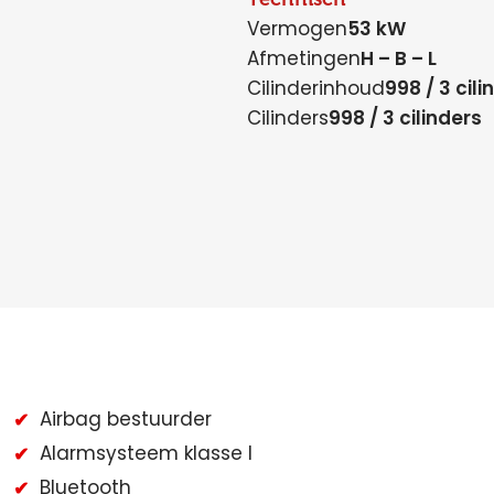
Vermogen
53 kW
Afmetingen
H – B – L
Cilinderinhoud
998 / 3 cili
Cilinders
998 / 3 cilinders
Airbag bestuurder
Alarmsysteem klasse I
Bluetooth