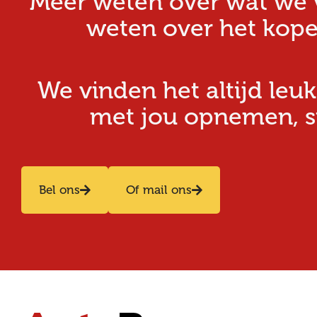
Meer weten over wat we v
weten over het kope
We vinden het altijd leuk
met jou opnemen, stu
Bel ons
Of mail ons