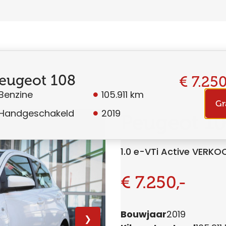
eugeot 108
€ 7.250
Benzine
105.911 km
Gr
Handgeschakeld
2019
Peugeot 1
1.0 e-VTi Active VERKO
€ 7.250,-
Bouwjaar
2019
❯