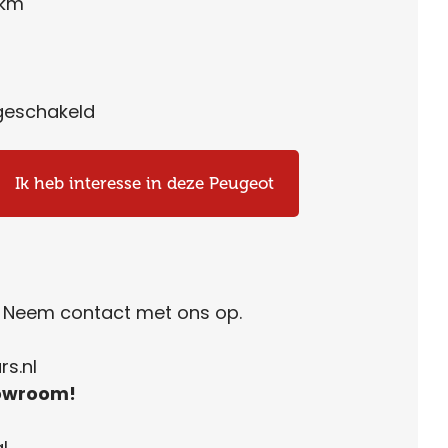
 km
eschakeld
Ik heb interesse in deze Peugeot
. Neem contact met ons op.
s.nl
owroom!
l