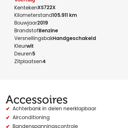
Kenteken
XS722X
Kilometerstand
105.911 km
Bouwjaar
2019
Brandstof
Benzine
Versnellingsbak
Handgeschakeld
Kleur
wit
Deuren
5
Zitplaatsen
4
Accessoires
Achterbank in delen neerklapbaar
Airconditioning
Bandenspanningscontrole