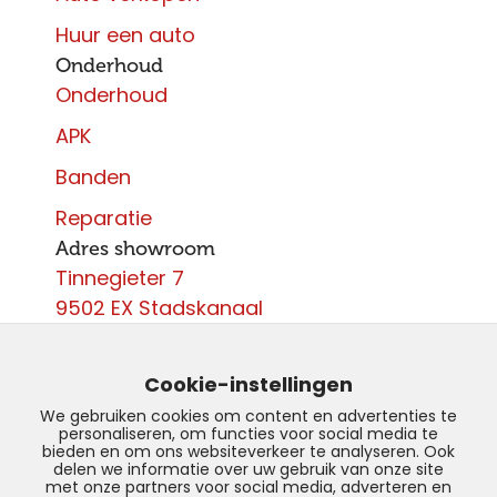
Huur een auto
Onderhoud
Onderhoud
APK
Banden
Reparatie
Adres showroom
Tinnegieter 7
9502 EX Stadskanaal
Contact
0599 - 204 050
Cookie-instellingen
info@autoparcours.nl
We gebruiken cookies om content en advertenties te
personaliseren, om functies voor social media te
Over ons
bieden en om ons websiteverkeer te analyseren. Ook
delen we informatie over uw gebruik van onze site
met onze partners voor social media, adverteren en
Vacatures