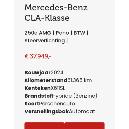
Mercedes-Benz
CLA-Klasse
250e AMG | Pano | BTW |
Sfeerverlichting |
€ 37.949,-
Bouwjaar
2024
Kilometerstand
61.365 km
Kenteken
X611SL
Brandstof
Hybride (Benzine)
Soort
Personenauto
Versnellingsbak
Automaat