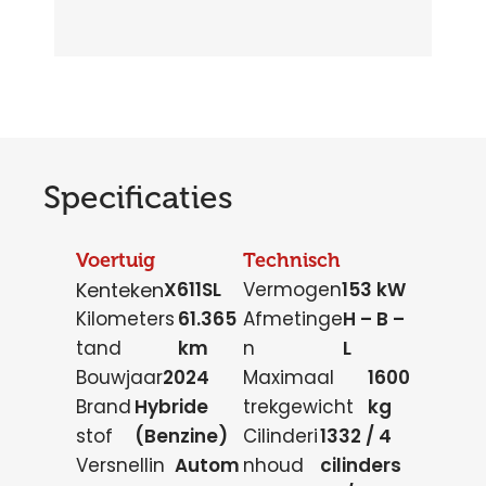
Specificaties
Voertuig
Technisch
Kenteken
X611SL
Vermogen
153 kW
Kilometers
61.365
Afmetinge
H – B –
tand
km
n
L
Bouwjaar
2024
Maximaal
1600
Brand
Hybride
trekgewicht
kg
stof
(Benzine)
Cilinderi
1332 / 4
Versnellin
Autom
nhoud
cilinders