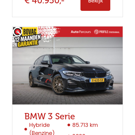
€ 40.950,-
Bekijk
BMW 3 Serie
Hybride
85.713 km
(Benzine)