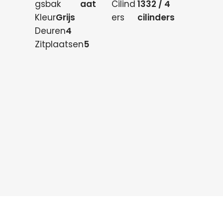
gsbak
aat
Cilind
1332 / 4
Kleur
Grijs
ers
cilinders
Deuren
4
Zitplaatsen
5