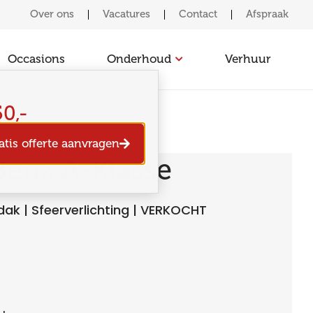
Over ons
Vacatures
Contact
Afspraak
Occasions
Onderhoud
Verhuur
0,-
atis offerte aanvragen
enz A-Klasse
k | Sfeerverlichting | VERKOCHT