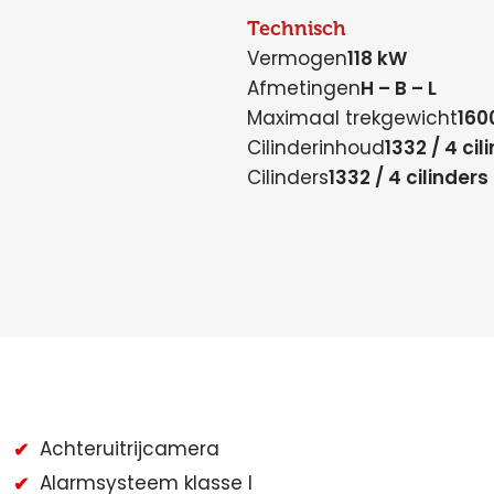
Technisch
Vermogen
118 kW
Afmetingen
H – B – L
Maximaal trekgewicht
160
Cilinderinhoud
1332 / 4 cil
Cilinders
1332 / 4 cilinders
Achteruitrijcamera
Alarmsysteem klasse I