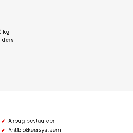
0 kg
inders
Airbag bestuurder
Antiblokkeersysteem