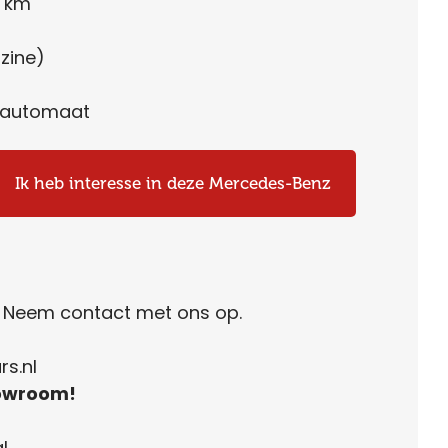
8 km
zine)
-automaat
Ik heb interesse in deze Mercedes-Benz
. Neem contact met ons op.
s.nl
owroom!
l