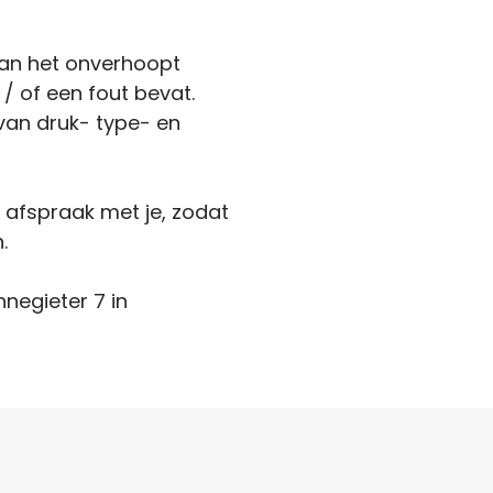
kan het onverhoopt
 / of een fout bevat.
van druk- type- en
n afspraak met je, zodat
.
nnegieter 7 in