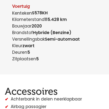
Voertuig
Kenteken
S578KH
Kilometerstand
115.428 km
Bouwjaar
2020
Brandstof
Hybride (Benzine)
Versnellingsbak
Semi-automaat
Kleur
zwart
Deuren
5
Zitplaatsen
5
Accessoires
Achterbank in delen neerklapbaar
Airbag passagier