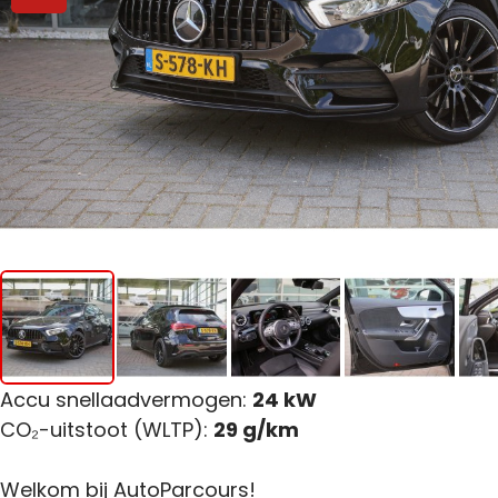
Accu snellaadvermogen:
24 kW
CO₂-uitstoot (WLTP):
29 g/km
Welkom bij AutoParcours!