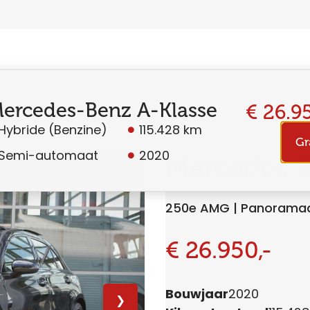
ercedes-Benz A-Klasse
€ 26.95
Hybride (Benzine)
115.428 km
Gr
Semi-automaat
2020
Mercedes-B
250e AMG | Panoramada
€ 26.950,-
Bouwjaar
2020
❯