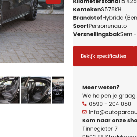
Kilometerstand
115.42
Kenteken
S578KH
Brandstof
Hybride (Ben
Soort
Personenauto
Versnellingsbak
Semi
Bekijk specificaties
Meer weten?
We helpen je graag
0599 - 204 050
info@autoparcour
Kom naar onze sh
Tinnegieter 7
9502 EX Stadskanaa