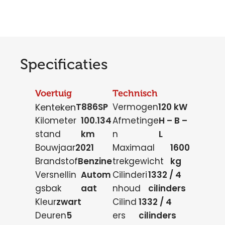
Specificaties
Voertuig
Technisch
Kenteken
T886SP
Vermogen
120 kW
Kilometer
100.134
Afmetinge
H – B –
stand
km
n
L
Bouwjaar
2021
Maximaal
1600
Brandstof
Benzine
trekgewicht
kg
Versnellin
Autom
Cilinderi
1332 / 4
gsbak
aat
nhoud
cilinders
Kleur
zwart
Cilind
1332 / 4
Deuren
5
ers
cilinders