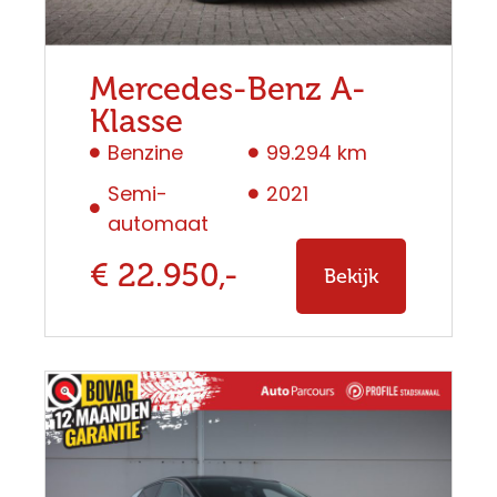
Mercedes-Benz A-
Klasse
Benzine
99.294 km
Semi-
2021
automaat
€ 22.950,-
Bekijk