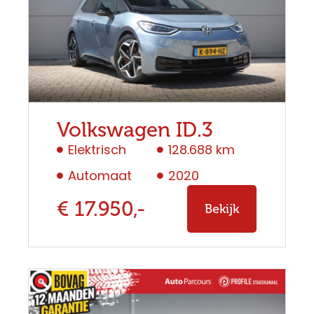
Volkswagen ID.3
Elektrisch
128.688 km
Automaat
2020
€ 17.950,-
Bekijk