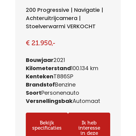
200 Progressive | Navigatie |
Achteruitrijcamera |
Stoelverwarmi VERKOCHT
€ 21.950,-
Bouwjaar
2021
Kilometerstand
100.134 km
Kenteken
T886SP
Brandstof
Benzine
Soort
Personenauto
Versnellingsbak
Automaat
Bekijk
Ik heb
specificaties
interesse
in deze