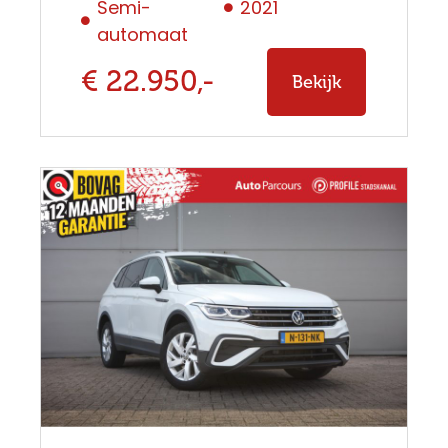
Semi-
2021
automaat
€ 22.950,-
Bekijk