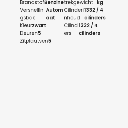
Brandstof
Benzine
trekgewicht
kg
Versnellin
Autom
Cilinderi
1332 / 4
gsbak
aat
nhoud
cilinders
Kleur
zwart
Cilind
1332 / 4
Deuren
5
ers
cilinders
Zitplaatsen
5