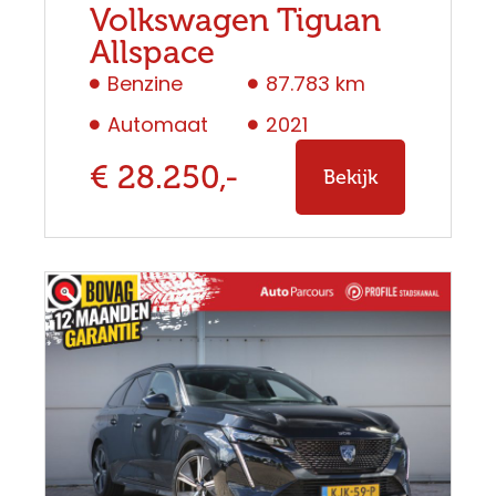
Volkswagen Tiguan
Allspace
Benzine
87.783 km
Automaat
2021
€ 28.250,-
Bekijk