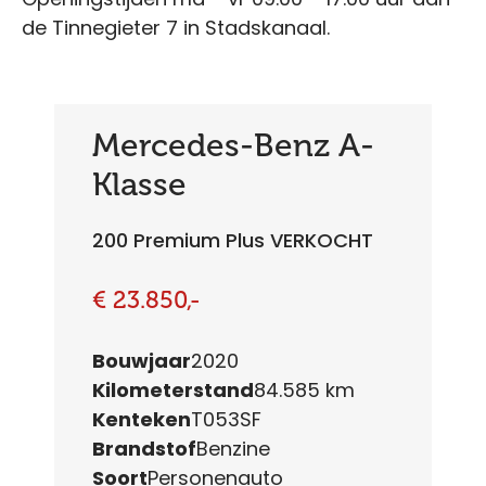
de Tinnegieter 7 in Stadskanaal.
Mercedes-Benz A-
Klasse
200 Premium Plus VERKOCHT
€ 23.850,-
Bouwjaar
2020
Kilometerstand
84.585 km
Kenteken
T053SF
Brandstof
Benzine
Soort
Personenauto