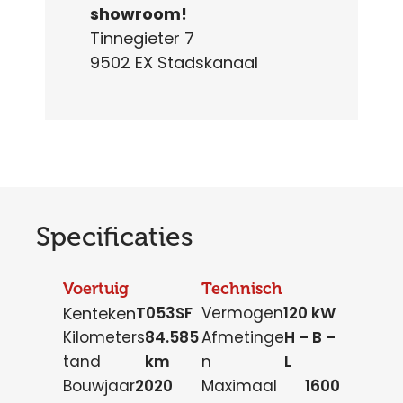
showroom!
Tinnegieter 7
9502 EX Stadskanaal
Specificaties
Voertuig
Technisch
Kenteken
T053SF
Vermogen
120 kW
Kilometers
84.585
Afmetinge
H – B –
tand
km
n
L
Bouwjaar
2020
Maximaal
1600