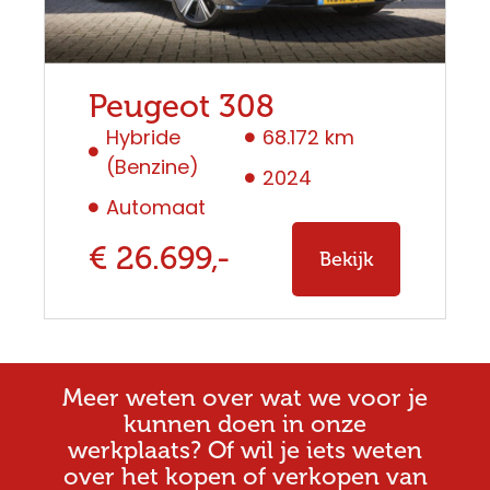
Peugeot 308
Hybride
68.172 km
(Benzine)
2024
Automaat
€ 26.699,-
Bekijk
Meer weten over wat we voor je
kunnen doen in onze
werkplaats? Of wil je iets weten
over het kopen of verkopen van