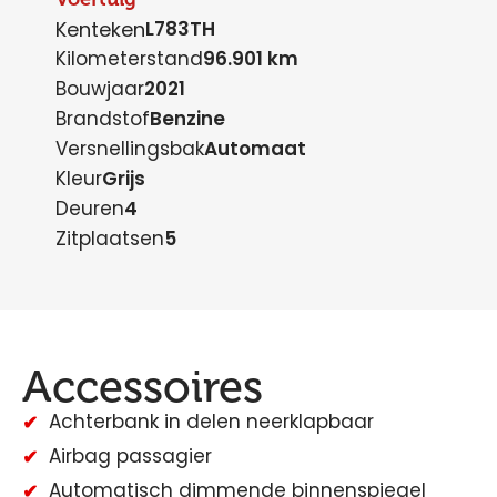
Kenteken
L783TH
Kilometerstand
96.901 km
Bouwjaar
2021
Brandstof
Benzine
Versnellingsbak
Automaat
Kleur
Grijs
Deuren
4
Zitplaatsen
5
Accessoires
Achterbank in delen neerklapbaar
Airbag passagier
Automatisch dimmende binnenspiegel