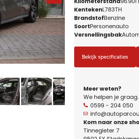
Kilometerstand
96.901
Kenteken
L783TH
Brandstof
Benzine
Soort
Personenauto
Versnellingsbak
Auto
Bekijk specificaties
Meer weten?
We helpen je graag
0599 - 204 050
info@autoparcour
Kom naar onze sh
Tinnegieter 7
9502 EX Stadskanaa