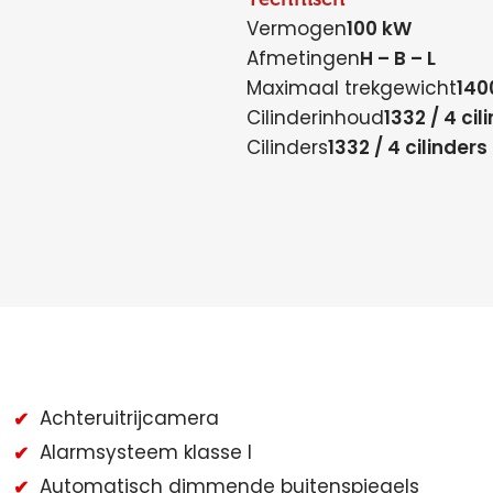
Vermogen
100 kW
Afmetingen
H – B – L
Maximaal trekgewicht
140
Cilinderinhoud
1332 / 4 cil
Cilinders
1332 / 4 cilinders
Achteruitrijcamera
Alarmsysteem klasse I
Automatisch dimmende buitenspiegels