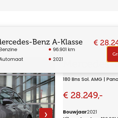
ercedes-Benz A-Klasse
€ 28.24
Benzine
96.901 km
Gr
Automaat
2021
Mercedes-B
180 Bns Sol. AMG | Pano
€ 28.249,-
Bouwjaar
2021
❯