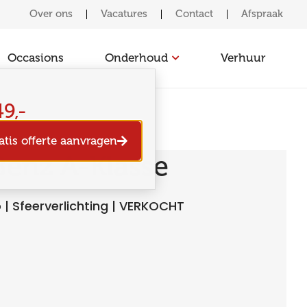
Over ons
Vacatures
Contact
Afspraak
Occasions
Onderhoud
Verhuur
9,-
atis offerte aanvragen
enz A-Klasse
 | Sfeerverlichting | VERKOCHT