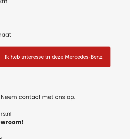
 km
maat
Ik heb interesse in deze Mercedes-Benz
. Neem contact met ons op.
s.nl
owroom!
l