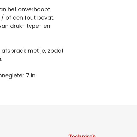
kan het onverhoopt
 / of een fout bevat.
van druk- type- en
n afspraak met je, zodat
.
nnegieter 7 in
Technisch