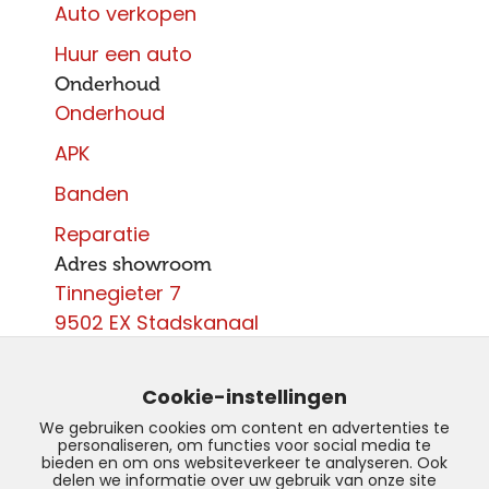
Auto verkopen
Huur een auto
Onderhoud
Onderhoud
APK
Banden
Reparatie
Adres showroom
Tinnegieter 7
9502 EX Stadskanaal
Contact
0599 - 204 050
Cookie-instellingen
info@autoparcours.nl
We gebruiken cookies om content en advertenties te
personaliseren, om functies voor social media te
Over ons
bieden en om ons websiteverkeer te analyseren. Ook
delen we informatie over uw gebruik van onze site