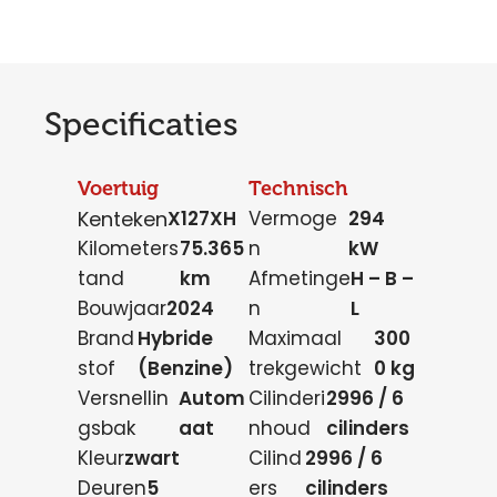
Specificaties
Voertuig
Technisch
Kenteken
X127XH
Vermoge
294
Kilometers
75.365
n
kW
tand
km
Afmetinge
H – B –
Bouwjaar
2024
n
L
Brand
Hybride
Maximaal
300
stof
(Benzine)
trekgewicht
0 kg
Versnellin
Autom
Cilinderi
2996 / 6
gsbak
aat
nhoud
cilinders
Kleur
zwart
Cilind
2996 / 6
Deuren
5
ers
cilinders