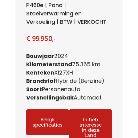
P460e | Pano |
Stoelverwarming en
Verkoeling | BTW | VERKOCHT
€ 99.950,-
Bouwjaar
2024
Kilometerstand
75.365 km
Kenteken
X127XH
Brandstof
Hybride (Benzine)
Soort
Personenauto
Versnellingsbak
Automaat
Bekijk
Ik heb
specificaties
interesse
in deze
Land