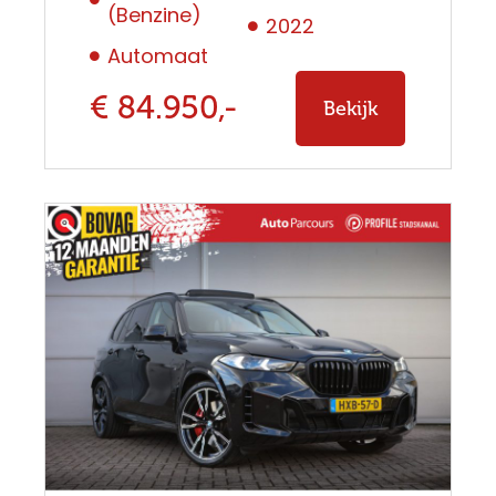
(Benzine)
2022
Automaat
€ 84.950,-
Bekijk