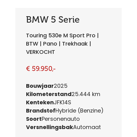
BMW 5 Serie
Touring 530e M Sport Pro |
BTW | Pano | Trekhaak |
VERKOCHT
€ 59.950,-
Bouwjaar
2025
Kilometerstand
25.444 km
Kenteken
JFK14S
Brandstof
Hybride (Benzine)
Soort
Personenauto
Versnellingsbak
Automaat