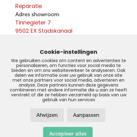
Reparatie
Adres showroom
Tinnegieter 7
9502 EX Stadskanaal
Contact
0599 - 204 050
Cookie-instellingen
info@autoparcours.nl
We gebruiken cookies om content en advertenties te
personaliseren, om functies voor social media te
Over ons
bieden en om ons websiteverkeer te analyseren. Ook
delen we informatie over uw gebruik van onze site
met onze partners voor social media, adverteren en
Vacatures
analyse. Deze partners kunnen deze gegevens
combineren met andere informatie die u aan ze heeft
verstrekt of die ze hebben verzameld op basis van uw
gebruik van hun services
© Copyright 2026 –
AutoParcours –
Afwijzen
Aanpassen
Privacyverklaring
–
Disclaimer
–
Sitemap
Realisatie door:
SiteOnline
Accepteer alles