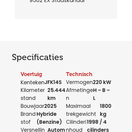
9502 EX Stadskanaal
Specificaties
Voertuig
Technisch
Kenteken
JFK14S
Vermogen
220 kW
Kilometer
25.444
Afmetinge
H – B –
stand
km
n
L
Bouwjaar
2025
Maximaal
1800
Brand
Hybride
trekgewicht
kg
stof
(Benzine)
Cilinderi
1998 / 4
Versnellin
Autom
nhoud
cilinders