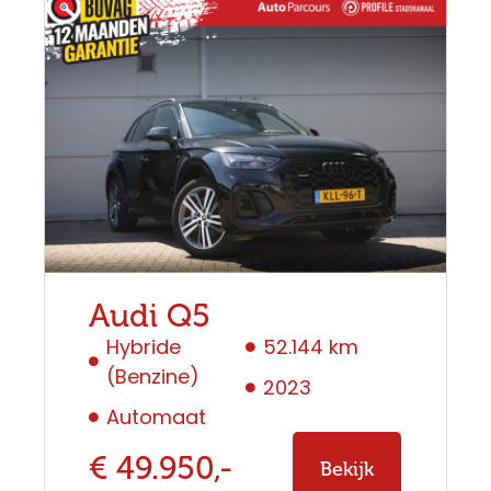
Audi Q5
Hybride
52.144 km
(Benzine)
2023
Automaat
€ 49.950,-
Bekijk