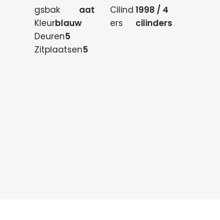
gsbak
aat
Cilind
1998 / 4
Kleur
blauw
ers
cilinders
Deuren
5
Zitplaatsen
5