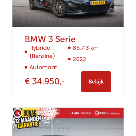
BMW 3 Serie
Hybride
85.713 km
(Benzine)
2022
Automaat
€ 34.950,-
Bekijk