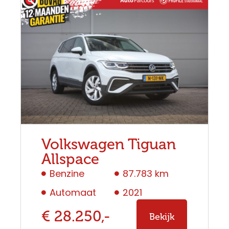
Volkswagen Tiguan
Allspace
Benzine
87.783 km
Automaat
2021
€ 28.250,-
Bekijk