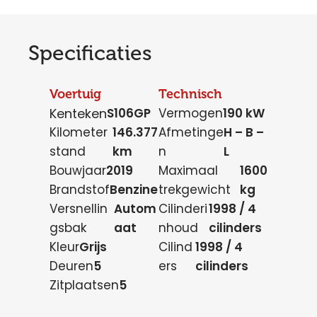
Specificaties
Voertuig
Technisch
Kenteken
S106GP
Vermogen
190 kW
Kilometer
146.377
Afmetinge
H – B –
stand
km
n
L
Bouwjaar
2019
Maximaal
1600
Brandstof
Benzine
trekgewicht
kg
Versnellin
Autom
Cilinderi
1998 / 4
gsbak
aat
nhoud
cilinders
Kleur
Grijs
Cilind
1998 / 4
Deuren
5
ers
cilinders
Zitplaatsen
5