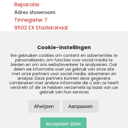
Reparatie
Adres showroom
Tinnegieter 7
9502 EX Stadskanaal
Contact
0599 - 204 050
Cookie-instellingen
info@autoparcours.nl
We gebruiken cookies om content en advertenties te
personaliseren, om functies voor social media te
Over ons
bieden en om ons websiteverkeer te analyseren. Ook
delen we informatie over uw gebruik van onze site
met onze partners voor social media, adverteren en
Vacatures
analyse. Deze partners kunnen deze gegevens
combineren met andere informatie die u aan ze heeft
verstrekt of die ze hebben verzameld op basis van uw
gebruik van hun services
© Copyright 2026 –
AutoParcours –
Afwijzen
Aanpassen
Privacyverklaring
–
Disclaimer
–
Sitemap
Realisatie door:
SiteOnline
Accepteer alles