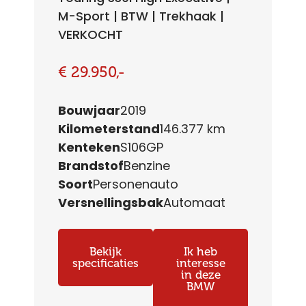
M-Sport | BTW | Trekhaak |
VERKOCHT
€ 29.950,-
Bouwjaar
2019
Kilometerstand
146.377 km
Kenteken
S106GP
Brandstof
Benzine
Soort
Personenauto
Versnellingsbak
Automaat
Bekijk
Ik heb
specificaties
interesse
in deze
BMW