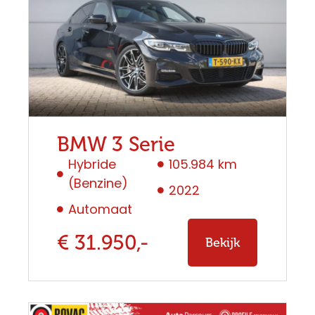
BMW 3 Serie
Hybride
105.984 km
(Benzine)
2022
Automaat
€ 31.950,-
Bekijk