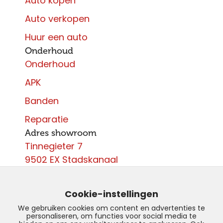
Auto kopen
Auto verkopen
Huur een auto
Onderhoud
Onderhoud
APK
Banden
Reparatie
Adres showroom
Tinnegieter 7
9502 EX Stadskanaal
Contact
0599 - 204 050
Cookie-instellingen
info@autoparcours.nl
We gebruiken cookies om content en advertenties te
personaliseren, om functies voor social media te