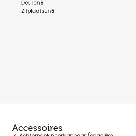
Deuren
5
Zitplaatsen
5
Accessoires
Achterbank neerklapbaar (ongelijke