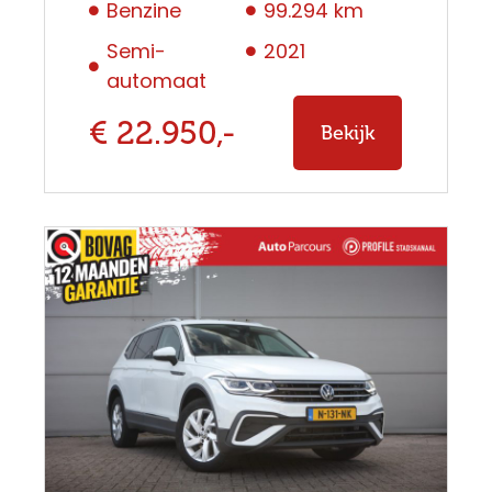
Benzine
99.294 km
Semi-
2021
automaat
€ 22.950,-
Bekijk