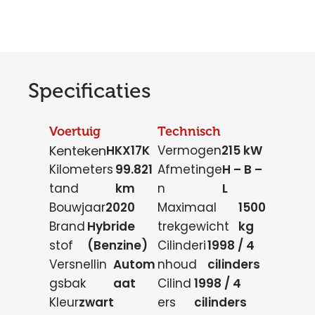
Specificaties
Voertuig
Technisch
Kenteken
HKX17K
Vermogen
215 kW
Kilometers
99.821
Afmetinge
H – B –
tand
km
n
L
Bouwjaar
2020
Maximaal
1500
Brand
Hybride
trekgewicht
kg
stof
(Benzine)
Cilinderi
1998 / 4
Versnellin
Autom
nhoud
cilinders
gsbak
aat
Cilind
1998 / 4
Kleur
zwart
ers
cilinders