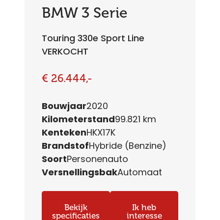
BMW 3 Serie
Touring 330e Sport Line
VERKOCHT
€ 26.444,-
Bouwjaar
2020
Kilometerstand
99.821 km
Kenteken
HKX17K
Brandstof
Hybride (Benzine)
Soort
Personenauto
Versnellingsbak
Automaat
Bekijk
Ik heb
specificaties
interesse