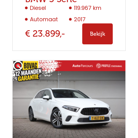
Diesel
119.967 km
Automaat
2017
€ 23.899,-
Bekijk