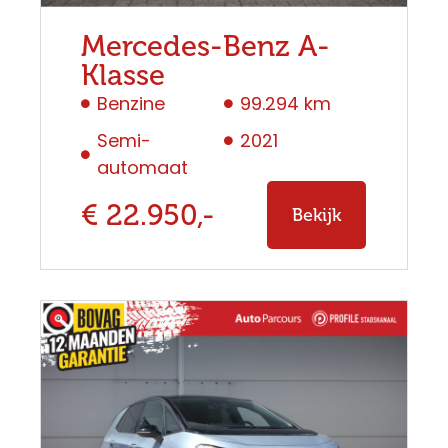
Mercedes-Benz A-
Klasse
Benzine
99.294 km
Semi-
2021
automaat
€ 22.950,-
Bekijk