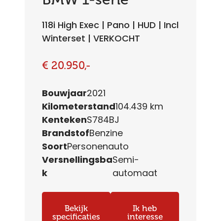
118i High Exec | Pano | HUD | Incl
Winterset | VERKOCHT
€ 20.950,-
Bouwjaar
2021
Kilometerstand
104.439 km
Kenteken
S784BJ
Brandstof
Benzine
Soort
Personenauto
Versnellingsba
Semi-
k
automaat
Bekijk
Ik heb
specificaties
interesse