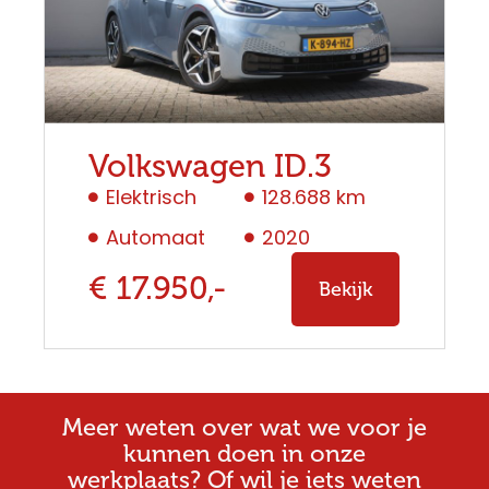
Volkswagen ID.3
Elektrisch
128.688 km
Automaat
2020
€ 17.950,-
Bekijk
Meer weten over wat we voor je
kunnen doen in onze
werkplaats? Of wil je iets weten