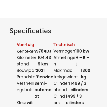
Specificaties
Voertuig
Technisch
Kenteken
S784BJ
Vermogen
100 kW
Kilometer
104.43
Afmetinge
H – B –
stand
9 km
n
L
Bouwjaar
2021
Maximaal
1300
Brandstof
Benzine
trekgewicht
kg
Versnelli
Semi-
Cilinderi
1499 / 3
ngsbak
automa
nhoud
cilinders
at
Cilind
1499 / 3
Kleur
wit
ers
cilinders