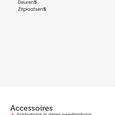
Deuren
5
Zitplaatsen
5
Accessoires
Achterbank in delen neerklapbaar