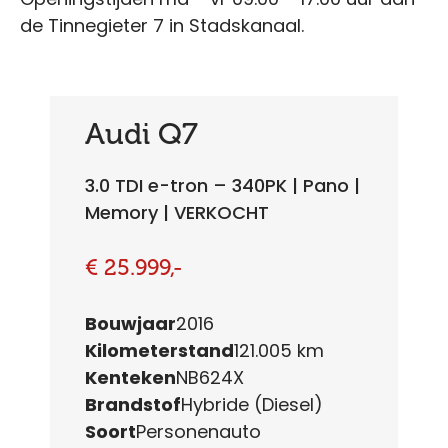
de Tinnegieter 7 in Stadskanaal.
Audi Q7
3.0 TDI e-tron – 340PK | Pano |
Memory | VERKOCHT
€ 25.999,-
Bouwjaar
2016
Kilometerstand
121.005 km
Kenteken
NB624X
Brandstof
Hybride (Diesel)
Soort
Personenauto