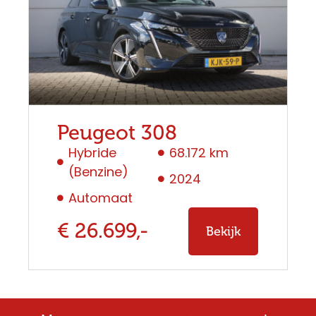
Peugeot 308
Hybride
68.172 km
(Benzine)
2024
Automaat
€ 26.699,-
Bekijk