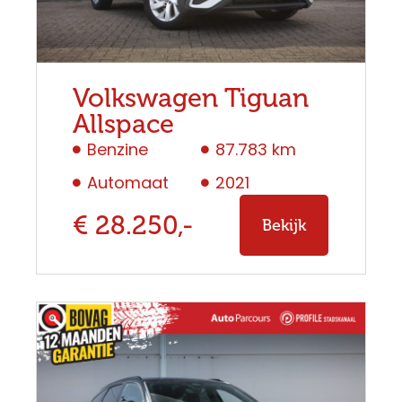
Volkswagen Tiguan
Allspace
Benzine
87.783 km
Automaat
2021
€ 28.250,-
Bekijk