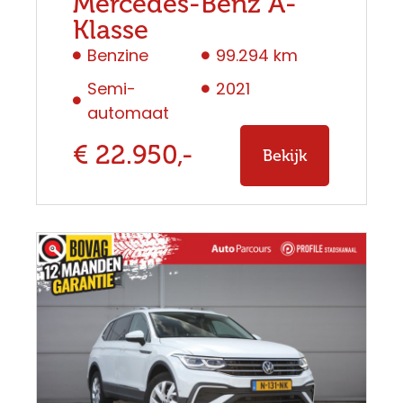
Mercedes-Benz A-
Klasse
Benzine
99.294 km
Semi-
2021
automaat
€ 22.950,-
Bekijk