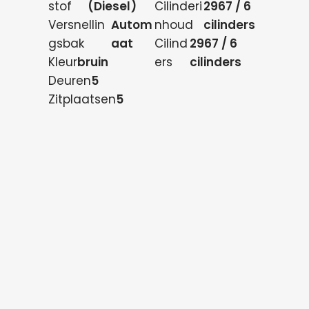
stof
(Diesel)
Cilinderi
2967 / 6
Versnellin
Autom
nhoud
cilinders
gsbak
aat
Cilind
2967 / 6
Kleur
bruin
ers
cilinders
Deuren
5
Zitplaatsen
5