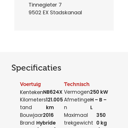
Tinnegieter 7
9502 EX Stadskanaal
Specificaties
Voertuig
Technisch
Kenteken
NB624X
Vermogen
250 kW
Kilometers
121.005
Afmetinge
H – B –
tand
km
n
L
Bouwjaar
2016
Maximaal
350
Brand
Hybride
trekgewicht
0 kg