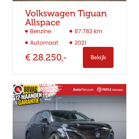
Volkswagen Tiguan
Allspace
Benzine
87.783 km
Automaat
2021
€ 28.250,-
Bekijk