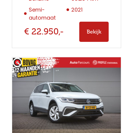
Semi-
2021
automaat
€ 22.950,-
Bekijk