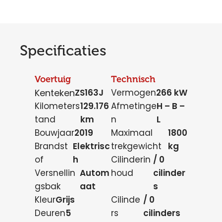
Specificaties
Voertuig
Technisch
Kenteken
ZS163J
Vermogen
266 kW
Kilometers
129.176
Afmetinge
H – B –
tand
km
n
L
Bouwjaar
2019
Maximaal
1800
Brandst
Elektrisc
trekgewicht
kg
of
h
Cilinderin
/ 0
Versnellin
Autom
houd
cilinder
gsbak
aat
s
Kleur
Grijs
Cilinde
/ 0
Deuren
5
rs
cilinders