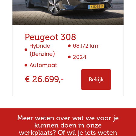
Peugeot 308
Hybride
68.172 km
(Benzine)
2024
Automaat
€ 26.699,-
Bekijk
Meer weten over wat we voor je
kunnen doen in onze
werkplaats? Of wil je iets weten