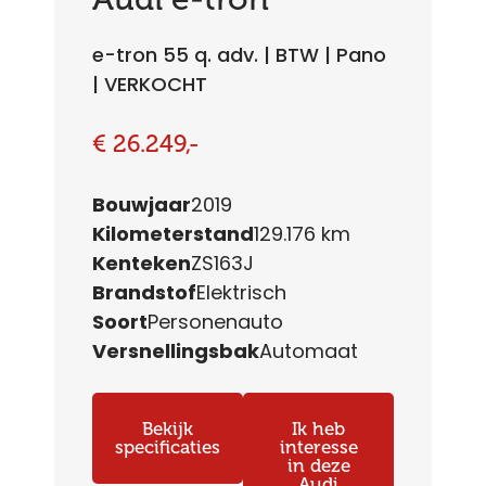
e-tron 55 q. adv. | BTW | Pano
| VERKOCHT
€ 26.249,-
Bouwjaar
2019
Kilometerstand
129.176 km
Kenteken
ZS163J
Brandstof
Elektrisch
Soort
Personenauto
Versnellingsbak
Automaat
Bekijk
Ik heb
specificaties
interesse
in deze
Audi