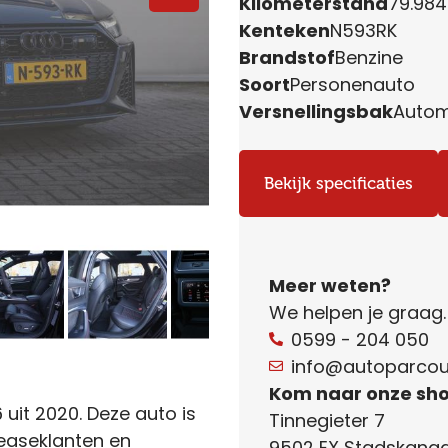
Kilometerstand
79.98
Kenteken
N593RK
Brandstof
Benzine
Soort
Personenauto
Versnellingsbak
Auto
Bekijk specificaties
Meer weten?
We helpen je graag
0599 - 204 050
info@autoparcour
Kom naar onze sh
uit 2020. Deze auto is
Tinnegieter 7
easeklanten en
9502 EX Stadskanaa