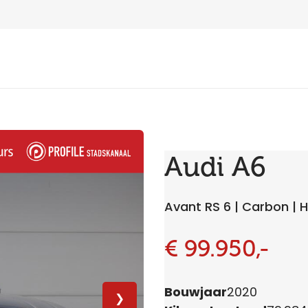
Audi A6
Avant RS 6 | Carbon |
€ 99.950,-
Bouwjaar
2020
❯