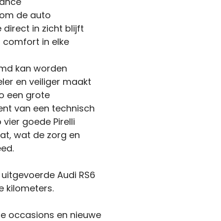
iance
dom de auto
rect in zicht blijft
 comfort in elke
rmd kan worden
ler en veiliger maakt
to een grote
nt van een technisch
ier goede Pirelli
at, wat de zorg en
ed.
e uitgevoerde Audi RS6
e kilometers.
de occasions en nieuwe