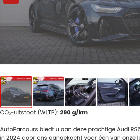
CO₂-uitstoot (WLTP):
290 g/km
AutoParcours biedt u aan deze prachtige Audi RS6 
in 2024 door ons aangekocht voor één van onze l