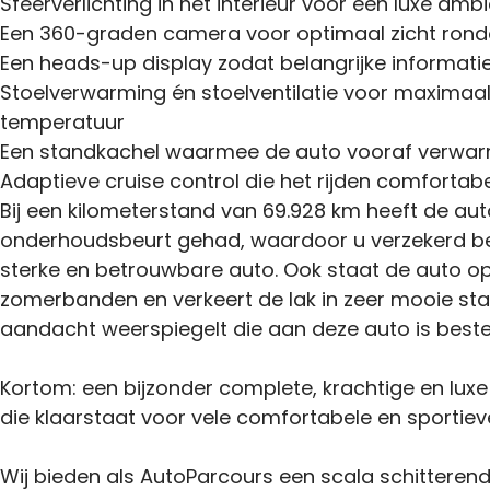
Sfeerverlichting in het interieur voor een luxe amb
Een 360-graden camera voor optimaal zicht ron
Een heads-up display zodat belangrijke informatie di
Stoelverwarming én stoelventilatie voor maximaal
temperatuur
Een standkachel waarmee de auto vooraf verwa
Adaptieve cruise control die het rijden comfortabe
Bij een kilometerstand van 69.928 km heeft de au
onderhoudsbeurt gehad, waardoor u verzekerd be
sterke en betrouwbare auto. Ook staat de auto op v
zomerbanden en verkeert de lak in zeer mooie sta
aandacht weerspiegelt die aan deze auto is beste
Kortom: een bijzonder complete, krachtige en lux
die klaarstaat voor vele comfortabele en sportiev
Wij bieden als AutoParcours een scala schitteren