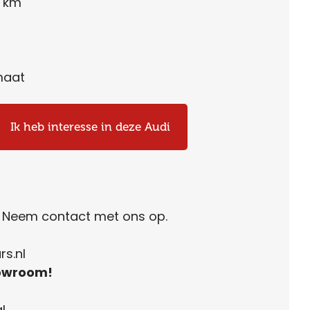
4 km
maat
Ik heb interesse in deze Audi
. Neem contact met ons op.
s.nl
owroom!
l