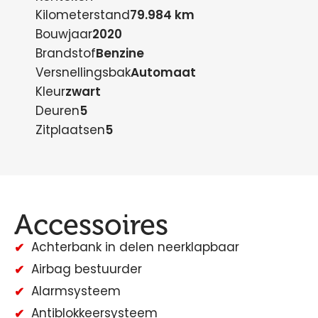
Kilometerstand
79.984 km
Bouwjaar
2020
Brandstof
Benzine
Versnellingsbak
Automaat
Kleur
zwart
Deuren
5
Zitplaatsen
5
Accessoires
Achterbank in delen neerklapbaar
Airbag bestuurder
Alarmsysteem
Antiblokkeersysteem