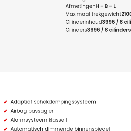
Afmetingen
H – B – L
Maximaal trekgewicht
210
Cilinderinhoud
3996 / 8 ci
Cilinders
3996 / 8 cilinders
Adaptief schokdempingssysteem
Airbag passagier
Alarmsysteem klasse I
Automatisch dimmende binnenspiegel