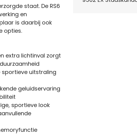
verzorgde staat. De RS6
werking en
plaar is daarbij ook
e opties.
 extra lichtinval zorgt
 duurzaamheid
sportieve uitstraling
kende geluidservaring
liteit
ge, sportieve look
 aanvullende
 memoryfunctie