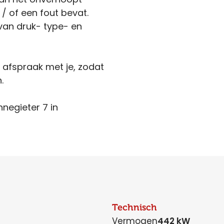
 / of een fout bevat.
van druk- type- en
n afspraak met je, zodat
.
nnegieter 7 in
Technisch
Vermogen
442 kW