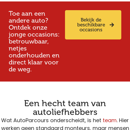
Toe aan een
andere auto?
Bekijk de
beschikbare
Ontdek onze
occasions
jonge occasions:
betrouwbaar,
netjes
onderhouden en
direct klaar voor
de weg.
Een hecht team van
autoliefhebbers
Wat AutoParcours onderscheidt, is het
team
. Hier
werken geen standaard monteurs, maar mensen