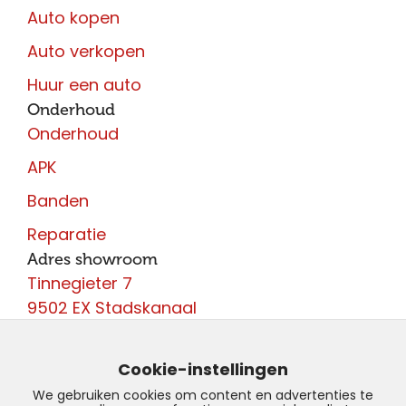
Auto kopen
Auto verkopen
Huur een auto
Onderhoud
Onderhoud
APK
Banden
Reparatie
Adres showroom
Tinnegieter 7
9502 EX Stadskanaal
Contact
0599 - 204 050
Cookie-instellingen
info@autoparcours.nl
We gebruiken cookies om content en advertenties te