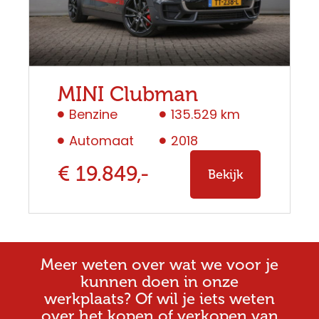
MINI Clubman
Benzine
135.529 km
Automaat
2018
€ 19.849,-
Bekijk
Meer weten over wat we voor je
kunnen doen in onze
werkplaats? Of wil je iets weten
over het kopen of verkopen van