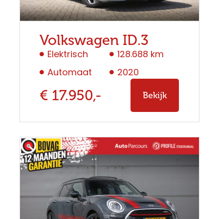
Volkswagen ID.3
Elektrisch
128.688 km
Automaat
2020
€ 17.950,-
Bekijk