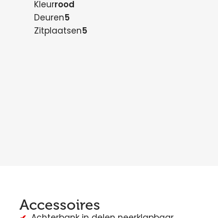
Kleur
rood
Deuren
5
Zitplaatsen
5
Accessoires
Achterbank in delen neerklapbaar