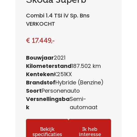
Combi 1.4 TSI iV Sp. Bns
VERKOCHT
€ 17.449,-
Bouwjaar
2021
Kilometerstand
187.502 km
Kenteken
K251KX
Brandstof
Hybride (Benzine)
Soort
Personenauto
Versnellingsba
Semi-
k
automaat
Bekijk
Ik heb
specificaties
interesse