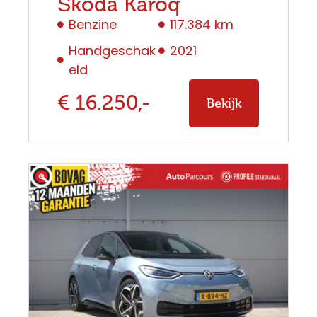
Škoda Karoq
Benzine
117.384 km
Handgeschak
2021
eld
€ 16.250,-
Bekijk