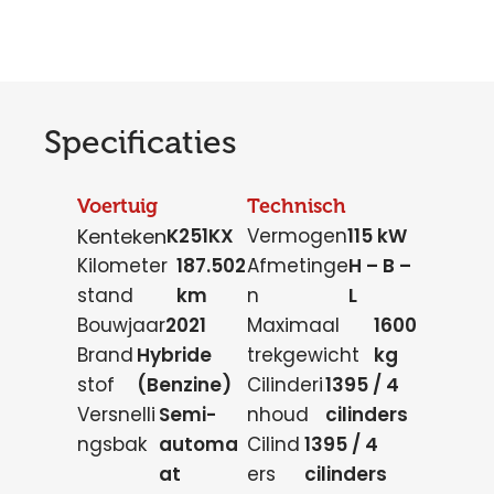
Specificaties
Voertuig
Technisch
Kenteken
K251KX
Vermogen
115 kW
Kilometer
187.502
Afmetinge
H – B –
stand
km
n
L
Bouwjaar
2021
Maximaal
1600
Brand
Hybride
trekgewicht
kg
stof
(Benzine)
Cilinderi
1395 / 4
Versnelli
Semi-
nhoud
cilinders
ngsbak
automa
Cilind
1395 / 4
at
ers
cilinders